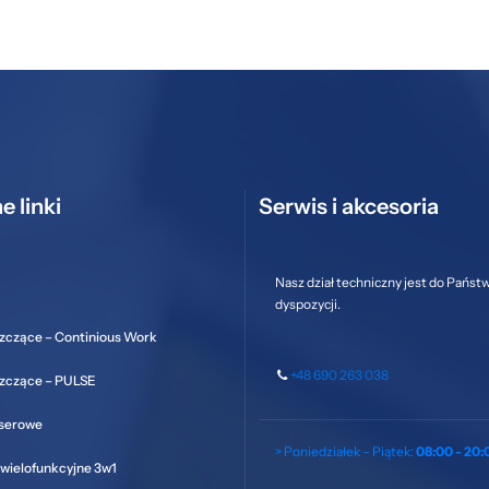
e linki
Serwis i akcesoria
Nasz dział techniczny jest do Państ
dyspozycji.
zczące – Continious Work
+48 690 263 038
szczące – PULSE
aserowe
> Poniedziałek – Piątek:
08:00 - 20:
wielofunkcyjne 3w1