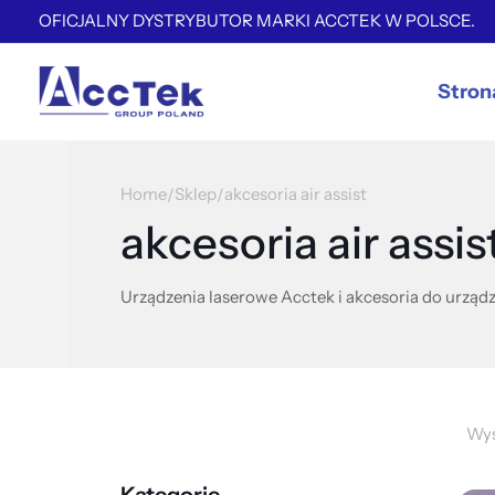
OFICJALNY DYSTRYBUTOR MARKI ACCTEK W POLSCE.
Stron
Home
Sklep
akcesoria air assist
/
/
akcesoria air assis
Urządzenia laserowe Acctek i akcesoria do urządz
Wyś