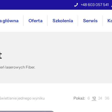
+48 603 057 541
a główna
Oferta
Szkolenia
Serwis
K
t
eń laserowych Fiber.
wietlanie jednego wyniku
Pokaż:
6
12
24
36