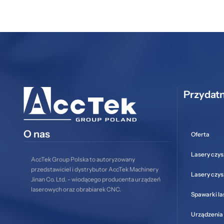
Przydatn
O nas
Oferta
Lasery czys
AccTek Group Polska to autoryzowany
przedstawiciel i dystrybutor AccTek Machinery
Lasery czy
Jinan Co. Ltd. - wiodącego producenta urządzeń
laserowych oraz obrabiarek CNC.
Spawarki l
Urządzenia 