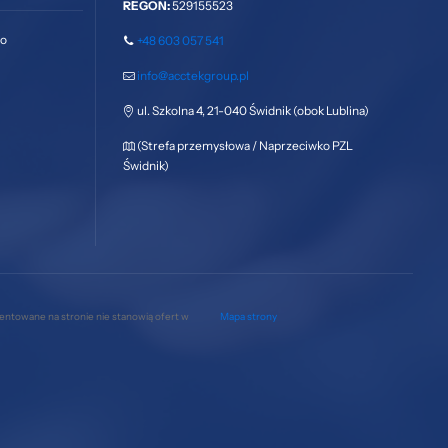
REGON:
529155523
go
+48 603 057 541
info@acctekgroup.pl
ul. Szkolna 4, 21-040 Świdnik (obok Lublina)
(Strefa przemysłowa / Naprzeciwko PZL
Świdnik)
zentowane na stronie nie stanowią ofert w
Mapa strony