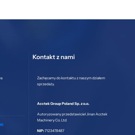
Kontakt z nami
wa
Zachęcamy do kontaktu z naszym działem
sprzedaży.
Acctek Group Poland Sp. z o.o.
Autoryzowany przedstawiciel Jinan Acctek
Machinery Co. Ltd
00
NIP:
7123478487