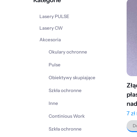
Kategorie
Lasery PULSE
Lasery CW
Akcesoria
Okulary ochronne
Pulse
Obiektywy skupiające
Złą
Szkła ochronne
pła
nad
Inne
7
zł
Continious Work
Do
Szkła ochronne