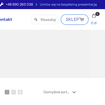
+48 690 263 038
Umów się na bezpłatną prezentację
0
ontakt
SKLEP
0 zł