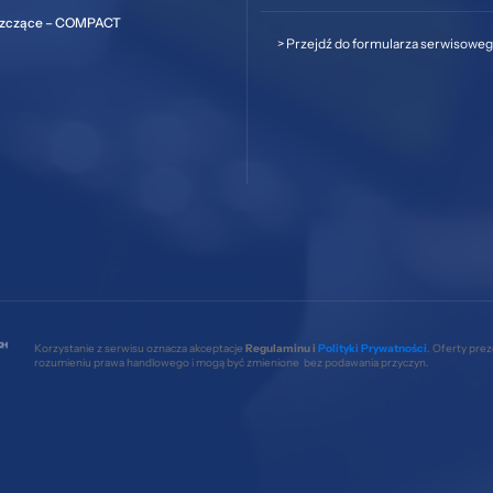
szczące – COMPACT
>
Przejdź do formularza serwisowe
Korzystanie z serwisu oznacza akceptacje
Regulaminu i
Polityki Prywatności
. Oferty pre
rozumieniu prawa handlowego i mogą być zmienione bez podawania przyczyn.