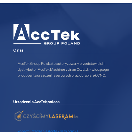
O nas
AccTek Group Polska to autoryzowany przedstawiciel i
dystrybutor AccTek Machinery Jinan Co. Ltd. - wiodącego
producenta urządzeń laserowych oraz obrabiarek CNC.
Urządzenia AccTek poleca
Zobacz urządzenia Acctek przy pracy >