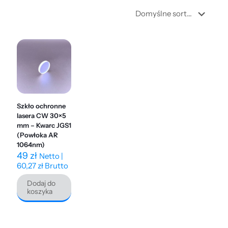
Szkło ochronne
lasera CW 30×5
mm – Kwarc JGS1
(Powłoka AR
1064nm)
49
zł
Netto |
60,27
zł
Brutto
Dodaj do
koszyka