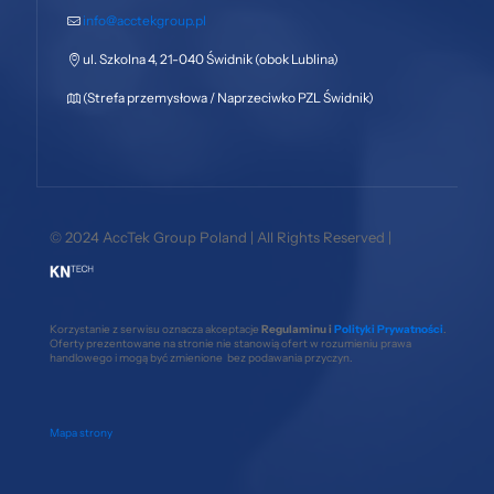
info@acctekgroup.pl
ul. Szkolna 4, 21-040 Świdnik (obok Lublina)
(Strefa przemysłowa / Naprzeciwko PZL Świdnik)
© 2024 AccTek Group Poland | All Rights Reserved |
Korzystanie z serwisu oznacza akceptacje
Regulaminu i
Polityki Prywatności
.
Oferty prezentowane na stronie nie stanowią ofert w rozumieniu prawa
handlowego i mogą być zmienione bez podawania przyczyn.
Mapa strony