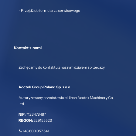
>
Przejdź do formularza serwisowego
Kontakt z nami
Zachęcamy do kontaktu z naszym działem sprzedaży.
Acctek Group Poland Sp. z o.o.
Autoryzowany przedstawiciel Jinan Acctek Machinery Co.
Ltd
NIP:
7123478487
REGON:
529155523
+48 603 057 541