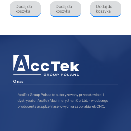
Dodaj do
Dodaj do
Dodaj do
koszyka
koszyka
koszyka
O nas
AccTek Group Polska to autoryzowany przedstawiciel i
dystrybutor AccTek Machinery Jinan Co. Ltd. - wiodącego
producenta urządzeń laserowych oraz obrabiarek CNC.