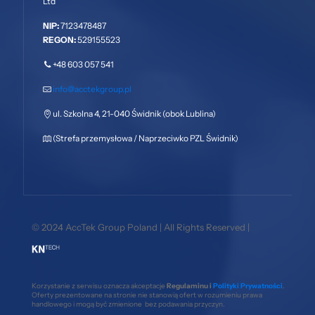
Ltd
NIP:
7123478487
REGON:
529155523
+48 603 057 541
info@acctekgroup.pl
ul. Szkolna 4, 21-040 Świdnik (obok Lublina)
(Strefa przemysłowa / Naprzeciwko PZL Świdnik)
© 2024 AccTek Group Poland | All Rights Reserved |
Korzystanie z serwisu oznacza akceptacje
Regulaminu i
Polityki Prywatności
.
Oferty prezentowane na stronie nie stanowią ofert w rozumieniu prawa
handlowego i mogą być zmienione bez podawania przyczyn.