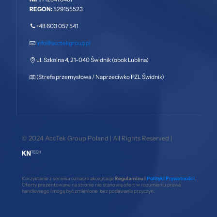
REGON:
529155523
+48 603 057 541
info@acctekgroup.pl
ul. Szkolna 4, 21-040 Świdnik (obok Lublina)
(Strefa przemysłowa / Naprzeciwko PZL Świdnik)
© 2024 AccTek Group Poland | All Rights Reserved |
Korzystanie z serwisu oznacza akceptacje
Regulaminu i
Polityki Prywatności
.
Oferty prezentowane na stronie nie stanowią ofert w rozumieniu prawa
handlowego i mogą być zmienione bez podawania przyczyn.