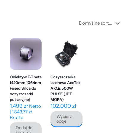
Obiektyw F-Theta
Oczyszczarka
f420mm 1064nm
laserowa AccTek
Fused Silica do
AKQs 500W
oczyszczarki
PULSE (JPT
pulsacyjnej
MOPA)
1.499
zł
102.000
zł
Netto
|
1.843,77
zł
Wybierz
Brutto
opcje
Dodaj do
Ten
koszyka