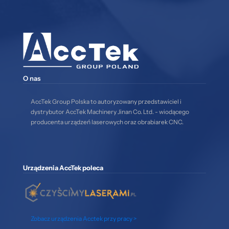
O nas
AccTek Group Polska to autoryzowany przedstawiciel i
dystrybutor AccTek Machinery Jinan Co. Ltd. - wiodącego
producenta urządzeń laserowych oraz obrabiarek CNC.
Urządzenia AccTek poleca
Zobacz urządzenia Acctek przy pracy >