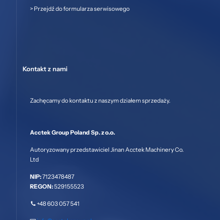
>
Przejdź do formularza serwisowego
Kontakt z nami
Zachęcamy do kontaktu z naszym działem sprzedaży.
Acctek Group Poland Sp. z o.o.
Autoryzowany przedstawiciel Jinan Acctek Machinery Co.
Ltd
NIP:
7123478487
REGON:
529155523
+48 603 057 541