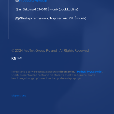
info@acctekgroup.pl
ul. Szkolna 4, 21-040 Świdnik (obok Lublina)
(Strefa przemysłowa / Naprzeciwko PZL Świdnik)
© 2024 AccTek Group Poland | All Rights Reserved |
Korzystanie z serwisu oznacza akceptacje
Regulaminu i
Polityki Prywatności
.
Oferty prezentowane na stronie nie stanowią ofert w rozumieniu prawa
handlowego i mogą być zmienione bez podawania przyczyn.
Mapa strony