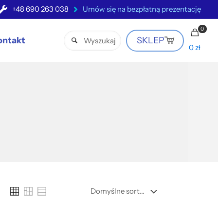
+48 690 263 038
Umów się na bezpłatną prezentację
0
ontakt
SKLEP
0 zł