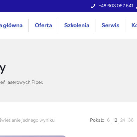
+48 603 057 541
a główna
Oferta
Szkolenia
Serwis
K
ny
eń laserowych Fiber.
wietlanie jednego wyniku
Pokaż:
6
12
24
36