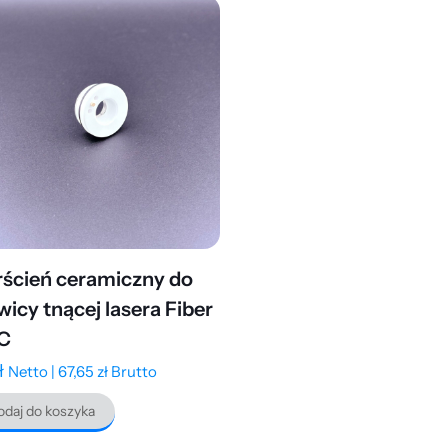
rścień ceramiczny do
wicy tnącej lasera Fiber
C
ł
Netto |
67,65
zł
Brutto
daj do koszyka