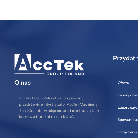
Przydatn
O nas
Oferta
Lasery czys
AccTek Group Polska to autoryzowany
przedstawiciel i dystrybutor AccTek Machinery
Lasery czy
Jinan Co. Ltd. - wiodącego producenta urządzeń
laserowych oraz obrabiarek CNC.
Spawarki l
Urządzenia 