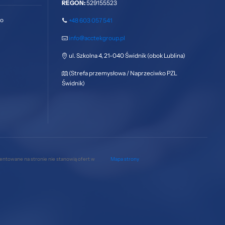
REGON:
529155523
go
+48 603 057 541
info@acctekgroup.pl
ul. Szkolna 4, 21-040 Świdnik (obok Lublina)
(Strefa przemysłowa / Naprzeciwko PZL
Świdnik)
zentowane na stronie nie stanowią ofert w
Mapa strony