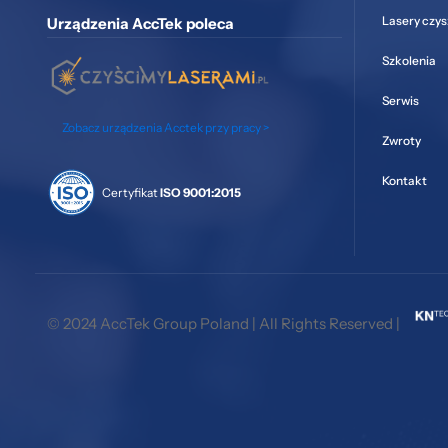
Lasery czy
Urządzenia AccTek poleca
Szkolenia
Serwis
Zobacz urządzenia Acctek przy pracy >
Zwroty
Kontakt
Certyfikat
ISO 9001:2015
© 2024 AccTek Group Poland | All Rights Reserved |