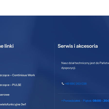
e linki
Serwis i akcesoria
Nasz dział techniczny jest do Państ
dyspozycji.
zczące – Continious Work
+48 690 263 038
szczące – PULSE
aserowe
> Poniedziałek – Piątek:
08:00 - 20:
wielofunkcyjne 3w1