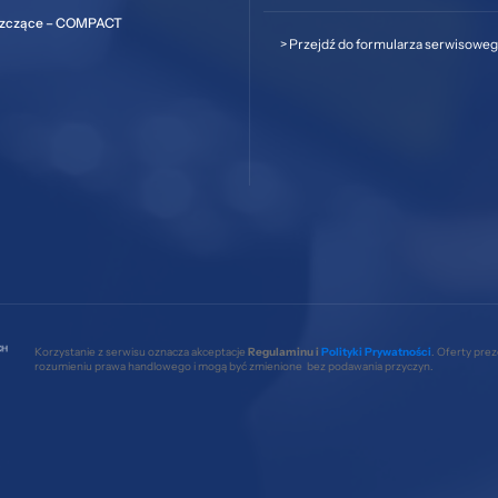
szczące – COMPACT
>
Przejdź do formularza serwisowe
Korzystanie z serwisu oznacza akceptacje
Regulaminu i
Polityki Prywatności
. Oferty pre
rozumieniu prawa handlowego i mogą być zmienione bez podawania przyczyn.