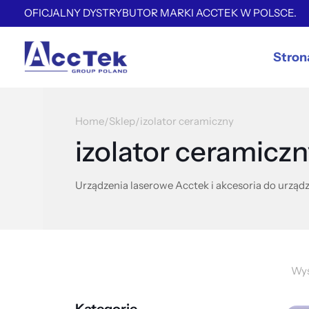
OFICJALNY DYSTRYBUTOR MARKI ACCTEK W POLSCE.
Stron
Home
Sklep
izolator ceramiczny
/
/
izolator ceramicz
Urządzenia laserowe Acctek i akcesoria do urządz
Wyś