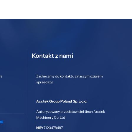
Kontakt z nami
wa
Zachęcamy do kontaktu z naszym działem
sprzedaży.
Acctek Group Poland Sp. z o.o.
Autoryzowany przedstawiciel Jinan Acctek
Machinery Co. Ltd
00
NIP:
7123478487