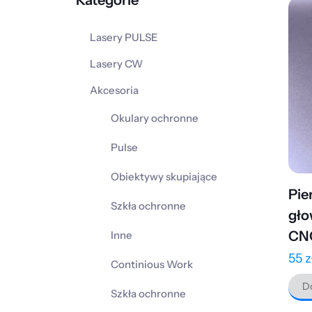
Kategorie
Lasery PULSE
Lasery CW
Akcesoria
Okulary ochronne
Pulse
Obiektywy skupiające
Pie
Szkła ochronne
gło
CN
Inne
55
z
Continious Work
Do
Szkła ochronne