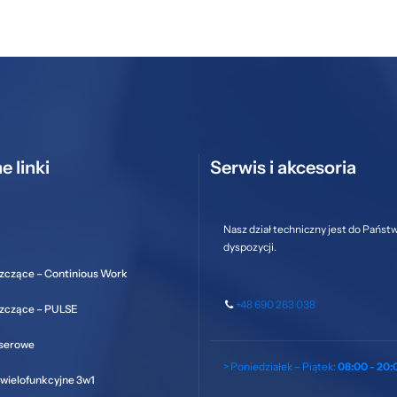
e linki
Serwis i akcesoria
Nasz dział techniczny jest do Państ
dyspozycji.
zczące – Continious Work
+48 690 263 038
szczące – PULSE
aserowe
> Poniedziałek – Piątek:
08:00 - 20:
wielofunkcyjne 3w1