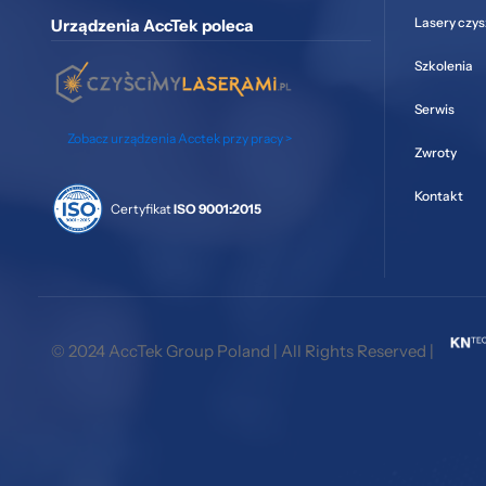
Lasery czy
Urządzenia AccTek poleca
Szkolenia
Serwis
Zobacz urządzenia Acctek przy pracy >
Zwroty
Kontakt
Certyfikat
ISO 9001:2015
© 2024 AccTek Group Poland | All Rights Reserved |