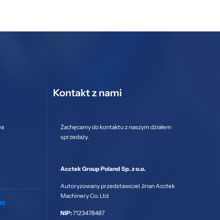
Kontakt z nami
wa
Zachęcamy do kontaktu z naszym działem
sprzedaży.
Acctek Group Poland Sp. z o.o.
Autoryzowany przedstawiciel Jinan Acctek
Machinery Co. Ltd
00
NIP:
7123478487