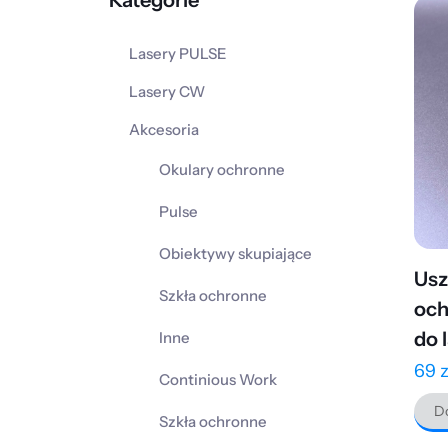
Kategorie
Lasery PULSE
Lasery CW
Akcesoria
Okulary ochronne
Pulse
Obiektywy skupiające
Usz
Szkła ochronne
och
do 
Inne
69
z
Continious Work
Do
Szkła ochronne