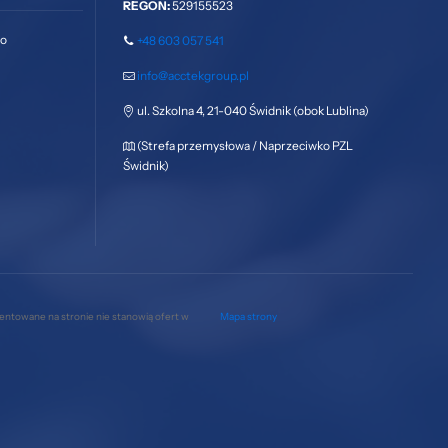
REGON:
529155523
go
+48 603 057 541
info@acctekgroup.pl
ul. Szkolna 4, 21-040 Świdnik (obok Lublina)
(Strefa przemysłowa / Naprzeciwko PZL
Świdnik)
zentowane na stronie nie stanowią ofert w
Mapa strony