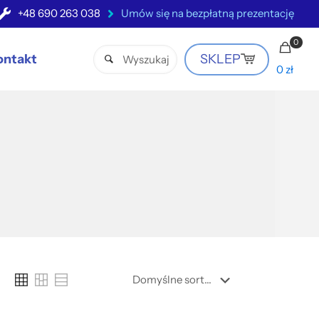
+48 690 263 038
Umów się na bezpłatną prezentację
0
ontakt
SKLEP
0 zł