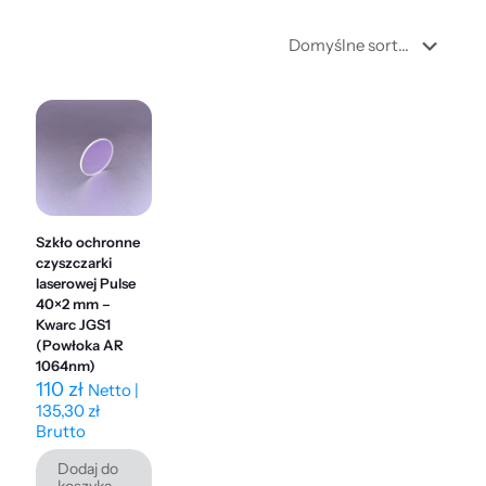
Szkło ochronne
czyszczarki
laserowej Pulse
40×2 mm –
Kwarc JGS1
(Powłoka AR
1064nm)
110
zł
Netto |
135,30
zł
Brutto
Dodaj do