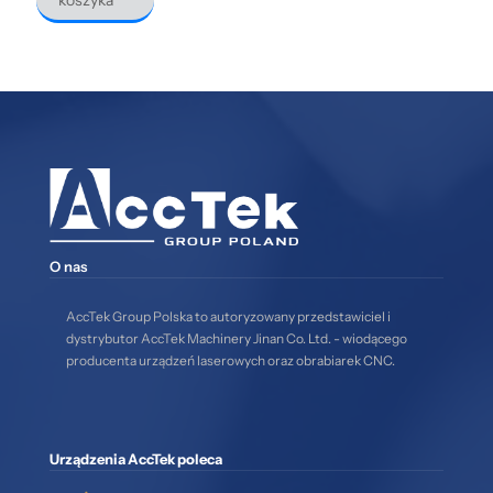
koszyka
O nas
AccTek Group Polska to autoryzowany przedstawiciel i
dystrybutor AccTek Machinery Jinan Co. Ltd. - wiodącego
producenta urządzeń laserowych oraz obrabiarek CNC.
Urządzenia AccTek poleca