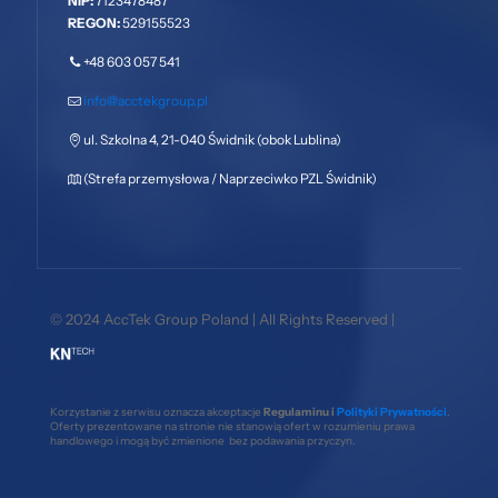
NIP:
7123478487
REGON:
529155523
+48 603 057 541
info@acctekgroup.pl
ul. Szkolna 4, 21-040 Świdnik (obok Lublina)
(Strefa przemysłowa / Naprzeciwko PZL Świdnik)
© 2024 AccTek Group Poland | All Rights Reserved |
Korzystanie z serwisu oznacza akceptacje
Regulaminu i
Polityki Prywatności
.
Oferty prezentowane na stronie nie stanowią ofert w rozumieniu prawa
handlowego i mogą być zmienione bez podawania przyczyn.