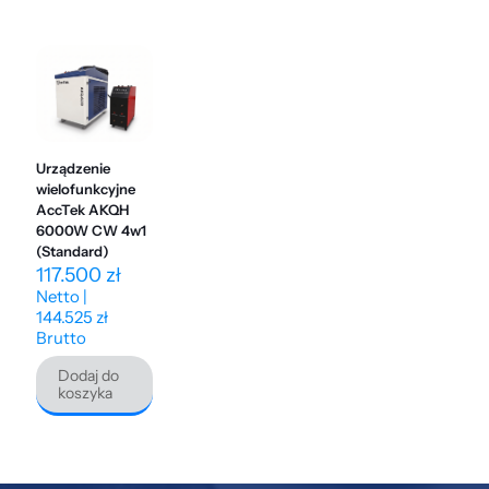
Urządzenie
wielofunkcyjne
AccTek AKQH
6000W CW 4w1
(Standard)
117.500
zł
Netto |
144.525
zł
Brutto
Dodaj do
koszyka