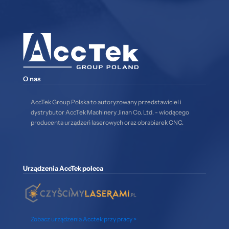
O nas
AccTek Group Polska to autoryzowany przedstawiciel i
dystrybutor AccTek Machinery Jinan Co. Ltd. - wiodącego
producenta urządzeń laserowych oraz obrabiarek CNC.
Urządzenia AccTek poleca
Zobacz urządzenia Acctek przy pracy >