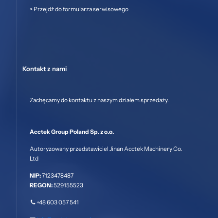
>
Przejdź do formularza serwisowego
Kontakt z nami
Zachęcamy do kontaktu z naszym działem sprzedaży.
Acctek Group Poland Sp. z o.o.
Autoryzowany przedstawiciel Jinan Acctek Machinery Co.
Ltd
NIP:
7123478487
REGON:
529155523
+48 603 057 541