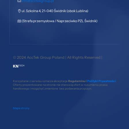
info@acctekgroup.pl
ul. Szkolna 4, 21-040 Świdnik (obok Lublina)
(Strefa przemysłowa / Naprzeciwko PZL Świdnik)
© 2024 AccTek Group Poland | All Rights Reserved |
Korzystanie z serwisu oznacza akceptacje
Regulaminu i
Polityki Prywatności
.
Oferty prezentowane na stronie nie stanowią ofert w rozumieniu prawa
handlowego i mogą być zmienione bez podawania przyczyn.
Mapa strony