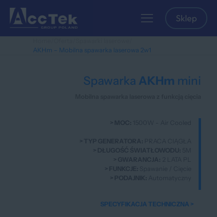
Sklep
Home
/
Oferta
/
Spawarki laserowe
/
AKHm – Mobilna spawarka laserowa 2w1
Spawarka
AKHm
mini
Mobilna spawarka laserowa z funkcją cięcia
> MOC:
1500W - Air Cooled
> TYP GENERATORA:
PRACA CIĄGŁA
> DŁUGOŚĆ ŚWIATŁOWODU:
5M
> GWARANCJA:
2 LATA PL
> FUNKCJE:
Spawanie / Cięcie
> PODAJNIK:
Automatyczny
SPECYFIKACJA TECHNICZNA >