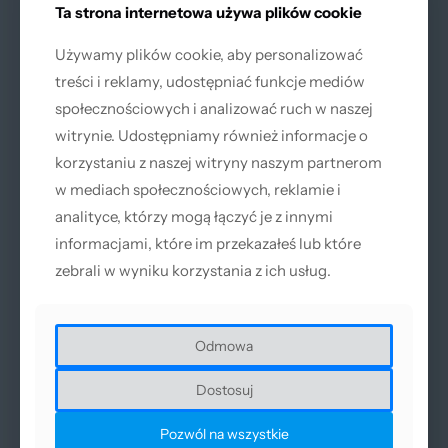
Ta strona internetowa używa plików cookie
Ta strona internetowa używa plików cookie
Używamy plików cookie, aby personalizować
Używamy plików cookie, aby personalizować
treści i reklamy, udostępniać funkcje mediów
treści i reklamy, udostępniać funkcje mediów
społecznościowych i analizować ruch w naszej
społecznościowych i analizować ruch w naszej
witrynie. Udostępniamy również informacje o
witrynie. Udostępniamy również informacje o
korzystaniu z naszej witryny naszym partnerom
korzystaniu z naszej witryny naszym partnerom
w mediach społecznościowych, reklamie i
w mediach społecznościowych, reklamie i
analityce, którzy mogą łączyć je z innymi
analityce, którzy mogą łączyć je z innymi
informacjami, które im przekazałeś lub które
informacjami, które im przekazałeś lub które
zebrali w wyniku korzystania z ich usług.
zebrali w wyniku korzystania z ich usług.
Chłodzenie powietrzem - małe rozmiary generatora
Specjalnie opracowany system chłodzenia powietrzem dla
Odmowa
Odmowa
urządzeń z laserem światłowodowym zapewnia
stabilną
pracę przy tym zużywając mniej energi
Dostosuj
Dostosuj
elektrycznej.
Urządzenia nie wymagają również
dodatkowych czynności serwisowych.
Pozwól na wszystkie
Pozwól na wszystkie