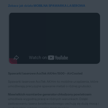
Zobacz jak działa
MOBILNA SPAWARKA LASEROWA
Spawarki laserowe AccTek AKHm 1500 - AirCooled
Spawarki laserowe AccTek AKHm to mobilne urządzenia, które
umożliwiają precyzyjne spawanie metali o różnej grubości.
Niewielkich rozmiarów generator chłodzony powietrzem
umożliwia wygodną pracę w różnych warunkach. Dzięki
zastosowaniu lasera światłowodowego cechują się dużą mocą i
wydajnością, a także wysoką dokładnością.