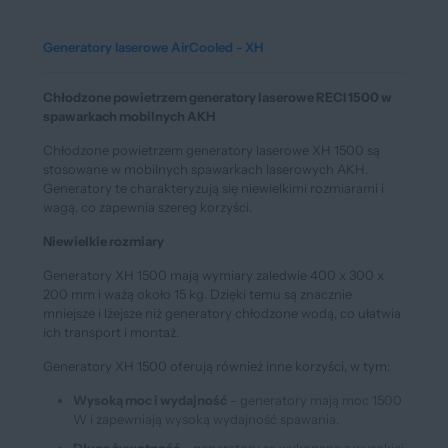
Generatory laserowe AirCooled - XH
Chłodzone powietrzem generatory laserowe RECI 1500 w
spawarkach mobilnych AKH
Chłodzone powietrzem generatory laserowe XH 1500 są
stosowane w mobilnych spawarkach laserowych AKH.
Generatory te charakteryzują się niewielkimi rozmiarami i
wagą, co zapewnia szereg korzyści.
Niewielkie rozmiary
Generatory XH 1500 mają wymiary zaledwie 400 x 300 x
200 mm i ważą około 15 kg. Dzięki temu są znacznie
mniejsze i lżejsze niż generatory chłodzone wodą, co ułatwia
ich transport i montaż.
Generatory XH 1500 oferują również inne korzyści, w tym:
Wysoką moc i wydajność
- generatory mają moc 1500
W i zapewniają wysoką wydajność spawania.
Długą żywotność
- generatory są wykonane z wysokiej