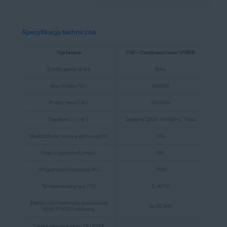
Specyfikacja techniczna
Typ lasera
CW - Continous laser | FIBER
Źródło generatora
Reci
Moc źródła (W)
1500W
Pobór mocy (W)
5000W
Napięcie ( V | Hz )
Zasilanie 220V, 50/60Hz, 1 faza
Niestabilność mocy wyjściowej (%)
<3%
Prąd wyjściowy A (max)
14A
Wilgotność otoczenia (%)
>70%
Temperatura pracy (°C)
5-40°C
Zakres częstotliwości skanowania
do 20 kHz
(KHz) PWM Frekfency
Zakres regulacji mocy (%) PWR