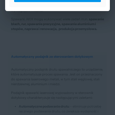
Spawarka laserowa chłodzona powietrzem jest mniejsza i
bardziej mobilna oraz można ją zabrać w bardziej
wymagające miejsca.
Spawarki AKH mogą wykonywać wiele zadań m.in.
spawanie
blach, rur, spawanie precyzyjne, spawanie aluminium i
stopów, naprawa i renowacja, produkcja przemysłowa.
Automatyczny podajnik ze sterowaniem dotykowym
Automatyczny podajnik drutu spawalniczego to urządzenie,
które automatyzuje proces spawania. Jest on przeznaczony
do spawania laserowego metali, w tym stali węglowej, stali
nierdzewnej, aluminium i miedzi.
Podajnik spawarki laserowej wyposażony w sterownik
dotykowy charakteryzuje się następującymi zaletami:
Automatyczne podawanie drutu
- eliminuje potrzebę
ręcznego podawania drutu, co zwiększa wydajność i