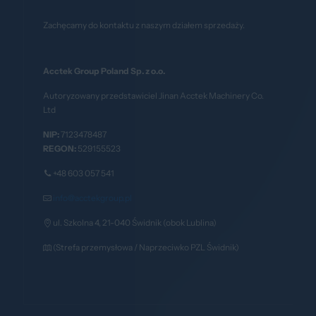
Zachęcamy do kontaktu z naszym działem sprzedaży.
Acctek Group Poland Sp. z o.o.
Autoryzowany przedstawiciel Jinan Acctek Machinery Co.
Ltd
NIP:
7123478487
REGON:
529155523
+48 603 057 541
info@acctekgroup.pl
ul. Szkolna 4, 21-040 Świdnik (obok Lublina)
(Strefa przemysłowa / Naprzeciwko PZL Świdnik)