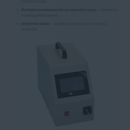
komfort pracy.
Dokładne podawanie drutu spawalniczego
- zapewnia
wysoką jakość spawu.
Dotykowy ekran
- podajnik jest łatwy w montażu i
obsłudze.