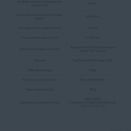
Grubość rdzenia światłowodu na
30um
wyjściu (um)
Częstotliwość impulsu (Hz) Sweep
0,1-100Hz
Speed
Wymagania dot. szczeliny (mm)
0.5mm
Powtarzalność spawu (mm)
+/- 0.01mm
*Au3tech HWS5000 jednoosiowy
System jednoosiowy Au3Tech
| Super SUP system
Głowica
*Au3Tech HW970 | Super SUP
Waga głowicy (kg)
0,9kg
Wymiary urządzenia (mm)
600x330x720mm
Waga urządzenia (kg)
60kg
MARS 9000
Automatyczny podajnik drutu
Parametry: DC24V | 3,5A |55mm/s
( 0.8 / 1.0 / 1.2 / 1.6 )