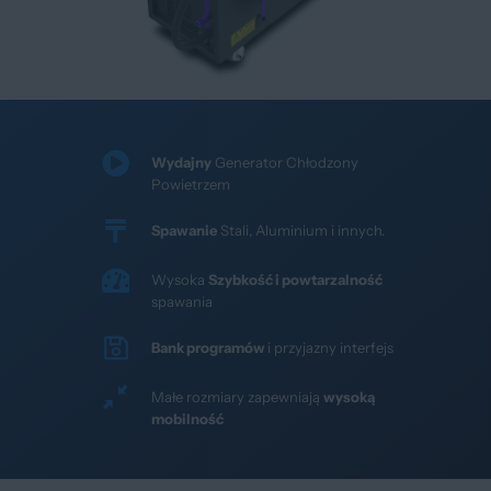
Wydajny
Generator Chłodzony
Powietrzem
Spawanie
Stali, Aluminium i innych.
Wysoka
Szybkość i powtarzalność
spawania
Bank programów
i przyjazny interfejs
Małe rozmiary zapewniają
wysoką
mobilność