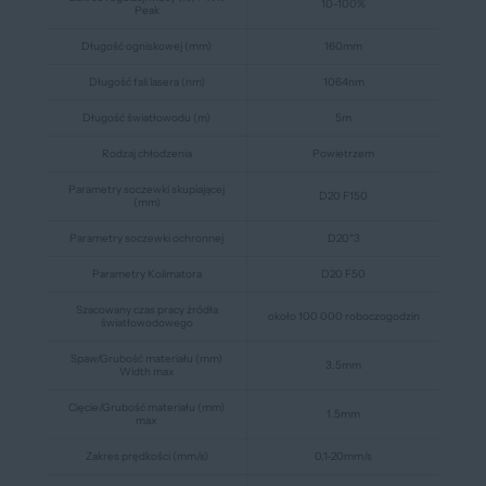
10-100%
Peak
Długość ogniskowej (mm)
160mm
Długość fali lasera (nm)
1064nm
Długość światłowodu (m)
5m
Rodzaj chłodzenia
Powietrzem
Parametry soczewki skupiającej
D20 F150
(mm)
Parametry soczewki ochronnej
D20*3
Parametry Kolimatora
D20 F50
Szacowany czas pracy źródła
około 100 000 roboczogodzin
światłowodowego
Spaw/Grubość materiału (mm)
3.5mm
Width max
Cięcie/Grubość materiału (mm)
1.5mm
max
Zakres prędkości (mm/s)
0,1-20mm/s