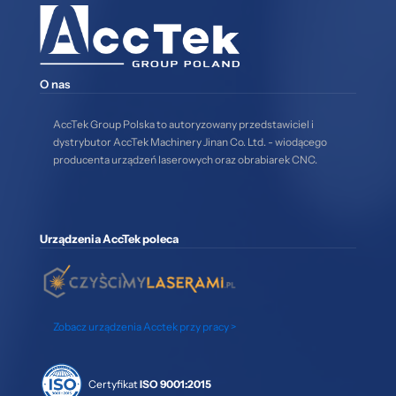
O nas
AccTek Group Polska to autoryzowany przedstawiciel i
dystrybutor AccTek Machinery Jinan Co. Ltd. - wiodącego
producenta urządzeń laserowych oraz obrabiarek CNC.
Urządzenia AccTek poleca
Zobacz urządzenia Acctek przy pracy >
Certyfikat
ISO 9001:2015