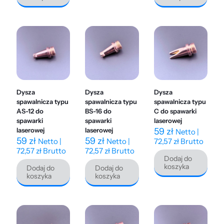
Dysza
Dysza
Dysza
spawalnicza typu
spawalnicza typu
spawalnicza typu
AS-12 do
BS-16 do
C do spawarki
spawarki
spawarki
laserowej
laserowej
laserowej
59
zł
Netto |
59
zł
59
zł
Netto |
Netto |
72,57
zł
Brutto
72,57
zł
Brutto
72,57
zł
Brutto
Dodaj do
koszyka
Dodaj do
Dodaj do
koszyka
koszyka