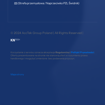
(Strefa przemysłowa / Naprzeciwko PZL Świdnik)
© 2024 AccTek Group Poland | All Rights Reserved |
Korzystanie z serwisu oznacza akceptacje
Regulaminu i
Polityki Prywatności
.
Oferty prezentowane na stronie nie stanowią ofert w rozumieniu prawa
handlowego i mogą być zmienione bez podawania przyczyn.
Mapa strony