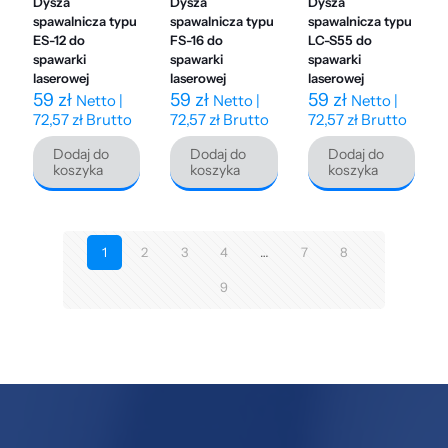
Dysza
Dysza
Dysza
spawalnicza typu
spawalnicza typu
spawalnicza typu
ES-12 do
FS-16 do
LC-S55 do
spawarki
spawarki
spawarki
laserowej
laserowej
laserowej
59
zł
59
zł
59
zł
Netto |
Netto |
Netto |
72,57
zł
Brutto
72,57
zł
Brutto
72,57
zł
Brutto
Dodaj do
Dodaj do
Dodaj do
koszyka
koszyka
koszyka
1
2
3
4
…
7
8
9