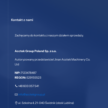
Kontakt z nami
Zachęcamy do kontaktu z naszym działem sprzedaży.
Acctek Group Poland Sp. z o.o.
Autoryzowany przedstawiciel Jinan Acctek Machinery Co.
Ltd
NIP:
7123478487
REGON:
529155523
+48 603 057 541
info@acctekgroup.pl
ul. Szkolna 4, 21-040 Świdnik (obok Lublina)