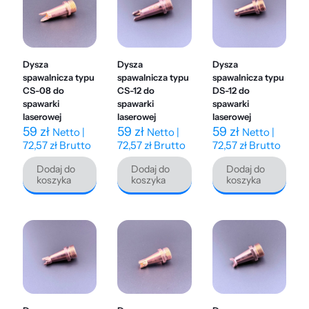
Dysza
Dysza
Dysza
spawalnicza typu
spawalnicza typu
spawalnicza typu
CS-08 do
CS-12 do
DS-12 do
spawarki
spawarki
spawarki
laserowej
laserowej
laserowej
59
zł
59
zł
59
zł
Netto |
Netto |
Netto |
72,57
zł
Brutto
72,57
zł
Brutto
72,57
zł
Brutto
Dodaj do
Dodaj do
Dodaj do
koszyka
koszyka
koszyka