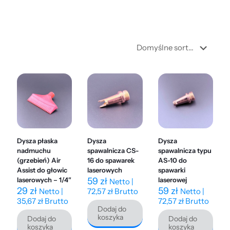
Dysza płaska
Dysza
Dysza
nadmuchu
spawalnicza CS-
spawalnicza typu
(grzebień) Air
16 do spawarek
AS-10 do
Assist do głowic
laserowych
spawarki
laserowych – 1/4″
59
zł
laserowej
Netto |
29
zł
59
zł
Netto |
72,57
zł
Brutto
Netto |
35,67
zł
Brutto
72,57
zł
Brutto
Dodaj do
koszyka
Dodaj do
Dodaj do
koszyka
koszyka