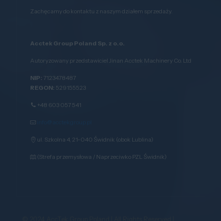
Zachęcamy do kontaktu z naszym działem sprzedaży.
Acctek Group Poland Sp. z o.o.
Autoryzowany przedstawiciel Jinan Acctek Machinery Co. Ltd
NIP:
7123478487
REGON:
529155523
+48 603 057 541
info@acctekgroup.pl
ul. Szkolna 4, 21-040 Świdnik (obok Lublina)
(Strefa przemysłowa / Naprzeciwko PZL Świdnik)
© 2024 AccTek Group Poland | All Rights Reserved |