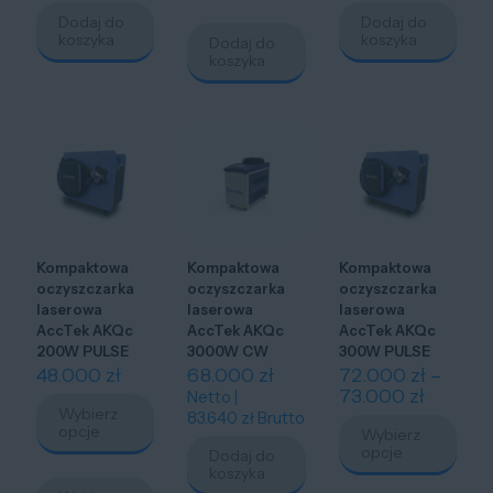
Dodaj do
Dodaj do
koszyka
koszyka
Dodaj do
koszyka
Kompaktowa
Kompaktowa
Kompaktowa
oczyszczarka
oczyszczarka
oczyszczarka
laserowa
laserowa
laserowa
AccTek AKQc
AccTek AKQc
AccTek AKQc
200W PULSE
3000W CW
300W PULSE
48.000
zł
68.000
zł
72.000
zł
–
Zakres
73.000
zł
Netto |
Wybierz
cen:
83.640
zł
Brutto
opcje
Wybierz
od
opcje
Dodaj do
72.000 
Ten
koszyka
do
produkt
Ten