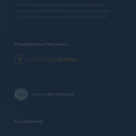
AccTek Group Polska to autoryzowany przedstawiciel i
dystrybutor AccTek Machinery Jinan Co. Ltd. - wiodącego
producenta urządzeń laserowych oraz obrabiarek CNC.
Urządzenia AccTek poleca
Zobacz urządzenia Acctek przy pracy >
Certyfikat
ISO 9001:2015
Przydatne linki