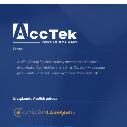
O nas
AccTek Group Polska to autoryzowany przedstawiciel i
dystrybutor AccTek Machinery Jinan Co. Ltd. - wiodącego
producenta urządzeń laserowych oraz obrabiarek CNC.
Urządzenia AccTek poleca
Zobacz urządzenia Acctek przy pracy >