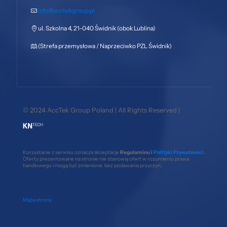
info@acctekgroup.pl
ul. Szkolna 4, 21-040 Świdnik (obok Lublina)
(Strefa przemysłowa / Naprzeciwko PZL Świdnik)
© 2024 AccTek Group Poland | All Rights Reserved |
Korzystanie z serwisu oznacza akceptacje
Regulaminu i
Polityki Prywatności
.
Oferty prezentowane na stronie nie stanowią ofert w rozumieniu prawa
handlowego i mogą być zmienione bez podawania przyczyn.
Mapa strony