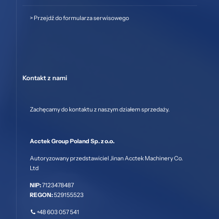
>
Przejdź do formularza serwisowego
Kontakt z nami
Zachęcamy do kontaktu z naszym działem sprzedaży.
Acctek Group Poland Sp. z o.o.
Autoryzowany przedstawiciel Jinan Acctek Machinery Co.
Ltd
NIP:
7123478487
REGON:
529155523
+48 603 057 541