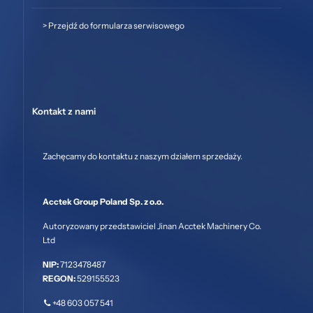
>
Przejdź do formularza serwisowego
Kontakt z nami
Zachęcamy do kontaktu z naszym działem sprzedaży.
Acctek Group Poland Sp. z o.o.
Autoryzowany przedstawiciel Jinan Acctek Machinery Co.
Ltd
NIP:
7123478487
REGON:
529155523
+48 603 057 541