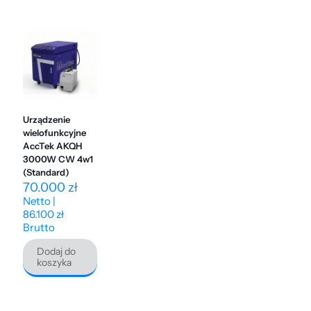
Urządzenie
wielofunkcyjne
AccTek AKQH
3000W CW 4w1
(Standard)
70.000
zł
Netto |
86.100
zł
Brutto
Dodaj do
koszyka