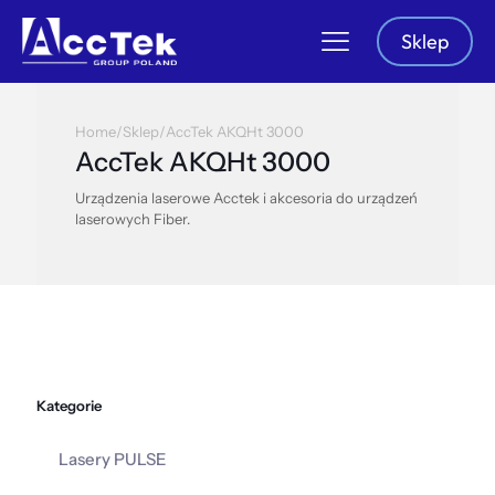
Sklep
Home
/
Sklep
/
AccTek AKQHt 3000
AccTek AKQHt 3000
Urządzenia laserowe Acctek i akcesoria do urządzeń
laserowych Fiber.
Kategorie
Lasery PULSE