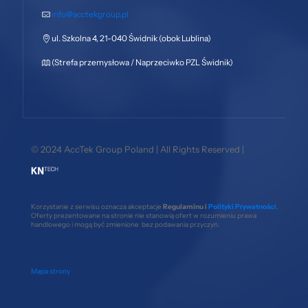
info@acctekgroup.pl
ul. Szkolna 4, 21-040 Świdnik (obok Lublina)
(Strefa przemysłowa / Naprzeciwko PZL Świdnik)
© 2024 AccTek Group Poland | All Rights Reserved |
Korzystanie z serwisu oznacza akceptacje
Regulaminu i
Polityki Prywatności
.
Oferty prezentowane na stronie nie stanowią ofert w rozumieniu prawa
handlowego i mogą być zmienione bez podawania przyczyn.
Mapa strony