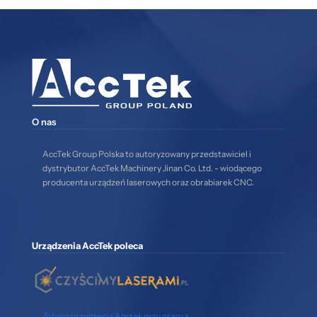
O nas
AccTek Group Polska to autoryzowany przedstawiciel i
dystrybutor AccTek Machinery Jinan Co. Ltd. - wiodącego
producenta urządzeń laserowych oraz obrabiarek CNC.
Urządzenia AccTek poleca
Zobacz urządzenia Acctek przy pracy >