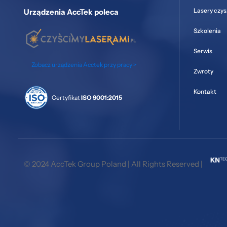
Lasery czy
Urządzenia AccTek poleca
Szkolenia
Serwis
Zobacz urządzenia Acctek przy pracy >
Zwroty
Kontakt
Certyfikat
ISO 9001:2015
© 2024 AccTek Group Poland | All Rights Reserved |