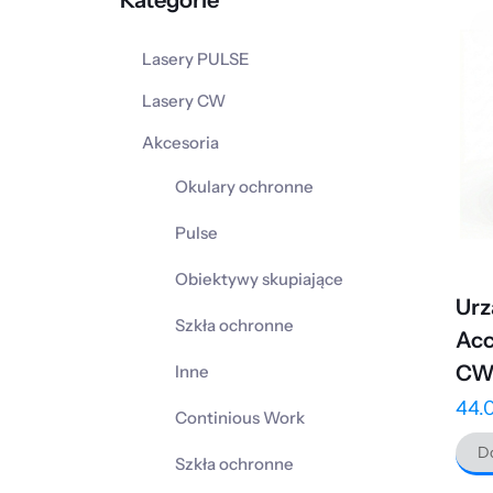
Kategorie
Lasery PULSE
Lasery CW
Akcesoria
Okulary ochronne
Pulse
Obiektywy skupiające
Urz
Szkła ochronne
Ac
CW
Inne
44.
Continious Work
Do
Szkła ochronne