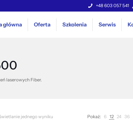
+48 603 057 541
a główna
Oferta
Szkolenia
Serwis
K
500
eń laserowych Fiber.
wietlanie jednego wyniku
Pokaż:
6
12
24
36