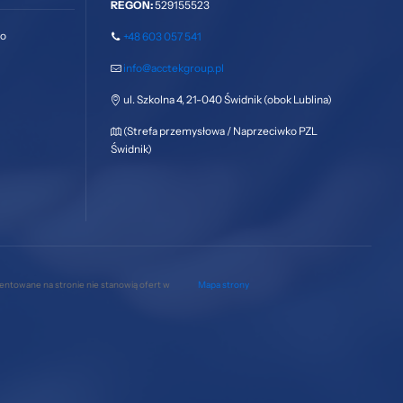
REGON:
529155523
go
+48 603 057 541
info@acctekgroup.pl
ul. Szkolna 4, 21-040 Świdnik (obok Lublina)
(Strefa przemysłowa / Naprzeciwko PZL
Świdnik)
zentowane na stronie nie stanowią ofert w
Mapa strony