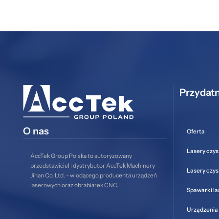
Przydatn
O nas
Oferta
Lasery czys
AccTek Group Polska to autoryzowany
przedstawiciel i dystrybutor AccTek Machinery
Lasery czy
Jinan Co. Ltd. - wiodącego producenta urządzeń
laserowych oraz obrabiarek CNC.
Spawarki l
Urządzenia 