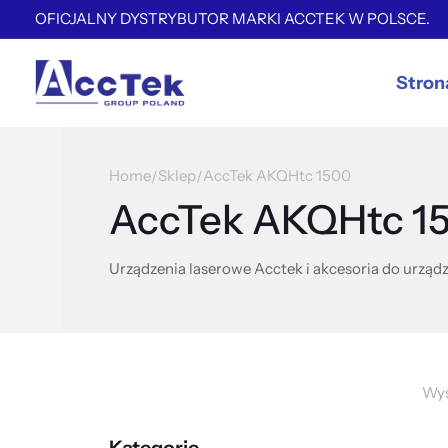
OFICJALNY DYSTRYBUTOR MARKI ACCTEK W POLSCE.
Stron
Home
Sklep
AccTek AKQHtc 1500
/
/
AccTek AKQHtc 1
Urządzenia laserowe Acctek i akcesoria do urządz
Wyś