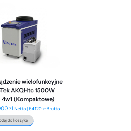
ądzenie wielofunkcyjne
cTek AKQHtc 1500W
 4w1 (Kompaktowe)
000
zł
Netto |
54.120
zł
Brutto
daj do koszyka