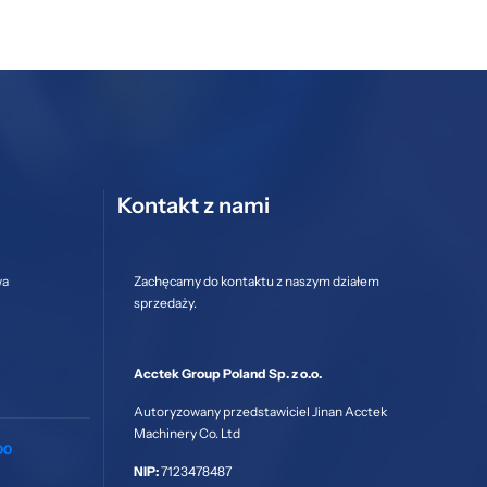
Kontakt z nami
wa
Zachęcamy do kontaktu z naszym działem
sprzedaży.
Acctek Group Poland Sp. z o.o.
Autoryzowany przedstawiciel Jinan Acctek
Machinery Co. Ltd
00
NIP:
7123478487