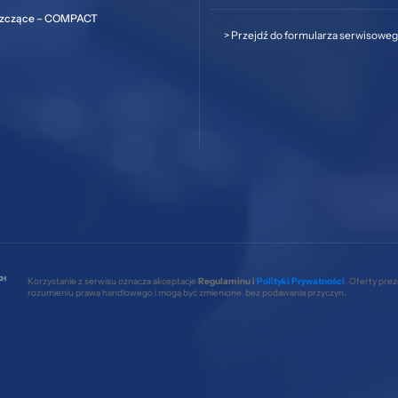
szczące – COMPACT
>
Przejdź do formularza serwisowe
Korzystanie z serwisu oznacza akceptacje
Regulaminu i
Polityki Prywatności
. Oferty pre
rozumieniu prawa handlowego i mogą być zmienione bez podawania przyczyn.