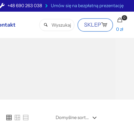
+48 690 263 038
Umów się na bezpłatną prezentację
0
ontakt
SKLEP
0 zł