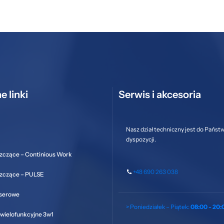
e linki
Serwis i akcesoria
Nasz dział techniczny jest do Państ
dyspozycji.
zczące – Continious Work
+48 690 263 038
szczące – PULSE
aserowe
> Poniedziałek – Piątek:
08:00 - 20:
wielofunkcyjne 3w1