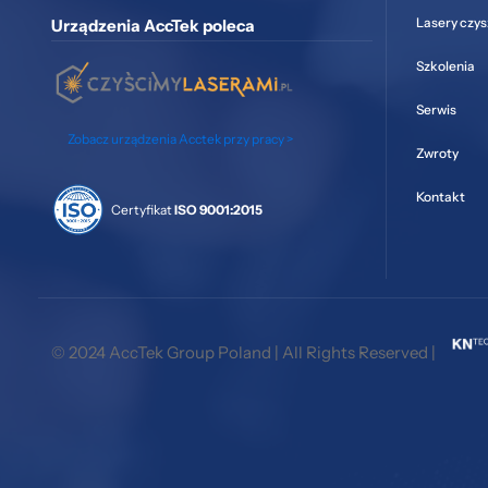
Lasery czy
Urządzenia AccTek poleca
Szkolenia
Serwis
Zobacz urządzenia Acctek przy pracy >
Zwroty
Kontakt
Certyfikat
ISO 9001:2015
© 2024 AccTek Group Poland | All Rights Reserved |