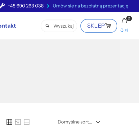
+48 690 263 038
Umów się na bezpłatną prezentację
0
ontakt
SKLEP
0 zł