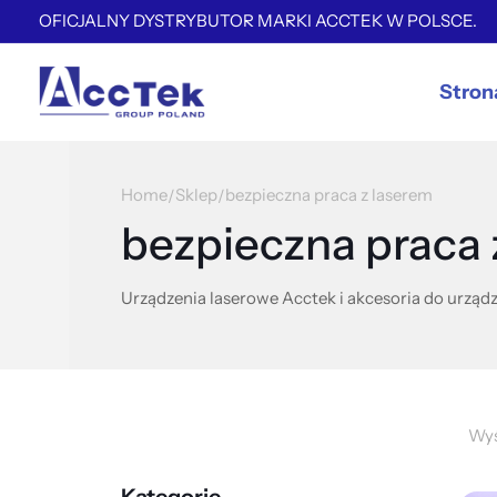
OFICJALNY DYSTRYBUTOR MARKI ACCTEK W POLSCE.
Stron
Home
Sklep
bezpieczna praca z laserem
/
/
bezpieczna praca 
Urządzenia laserowe Acctek i akcesoria do urządz
Wyś