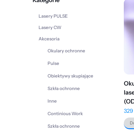
Kategorie
Lasery PULSE
Lasery CW
Akcesoria
Okulary ochronne
Pulse
Obiektywy skupiające
Oku
Szkła ochronne
las
(OD
Inne
32
Continious Work
Do
Szkła ochronne