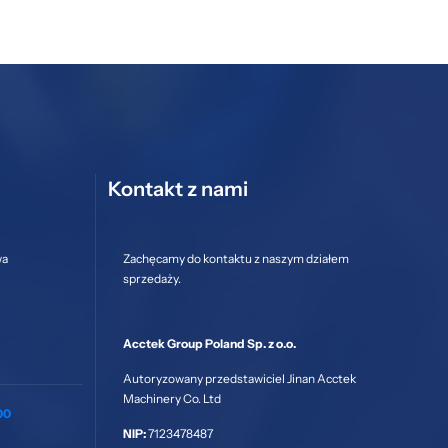
Kontakt z nami
wa
Zachęcamy do kontaktu z naszym działem
sprzedaży.
Acctek Group Poland Sp. z o.o.
Autoryzowany przedstawiciel Jinan Acctek
Machinery Co. Ltd
00
NIP:
7123478487