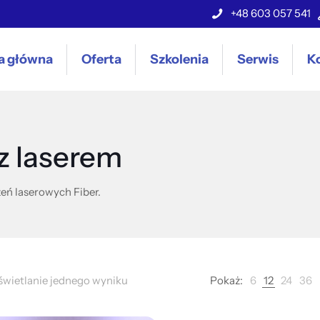
+48 603 057 541
a główna
Oferta
Szkolenia
Serwis
K
z laserem
eń laserowych Fiber.
wietlanie jednego wyniku
Pokaż:
6
12
24
36