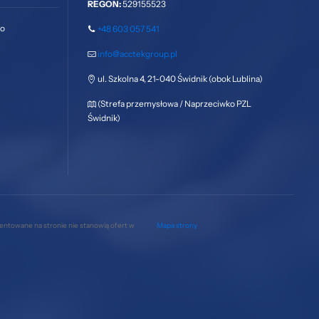
REGON:
529155523
go
+48 603 057 541
info@acctekgroup.pl
ul. Szkolna 4, 21-040 Świdnik (obok Lublina)
(Strefa przemysłowa / Naprzeciwko PZL
Świdnik)
zentowane na stronie nie stanowią ofert w
Mapa strony