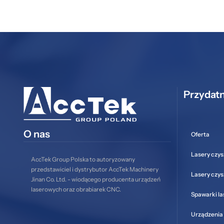
Przydatn
O nas
Oferta
Lasery czys
AccTek Group Polska to autoryzowany
przedstawiciel i dystrybutor AccTek Machinery
Lasery czy
Jinan Co. Ltd. - wiodącego producenta urządzeń
laserowych oraz obrabiarek CNC.
Spawarki l
Urządzenia 