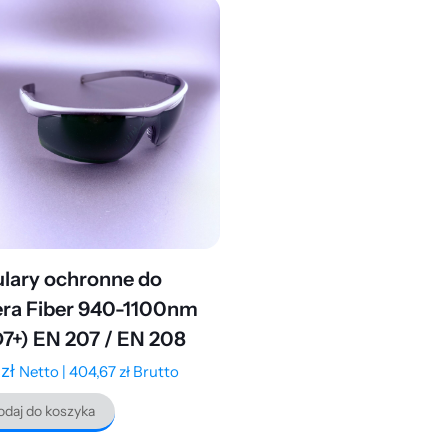
lary ochronne do
era Fiber 940-1100nm
7+) EN 207 / EN 208
9
zł
Netto |
404,67
zł
Brutto
daj do koszyka