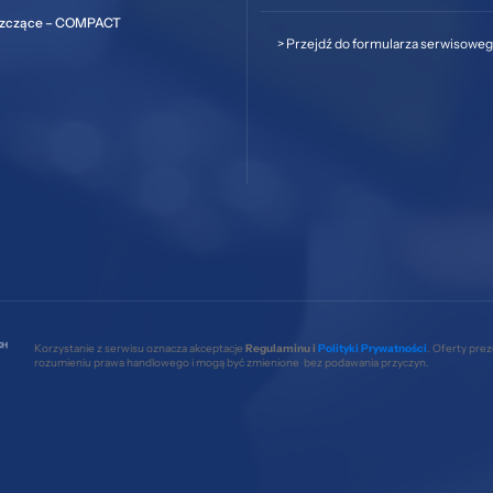
szczące – COMPACT
>
Przejdź do formularza serwisowe
Korzystanie z serwisu oznacza akceptacje
Regulaminu i
Polityki Prywatności
. Oferty pre
rozumieniu prawa handlowego i mogą być zmienione bez podawania przyczyn.