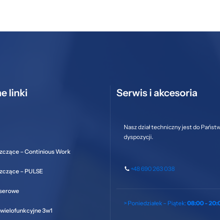
e linki
Serwis i akcesoria
Nasz dział techniczny jest do Państ
dyspozycji.
zczące – Continious Work
+48 690 263 038
szczące – PULSE
aserowe
> Poniedziałek – Piątek:
08:00 - 20:
wielofunkcyjne 3w1