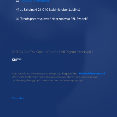
info@acctekgroup.pl
ul. Szkolna 4, 21-040 Świdnik (obok Lublina)
(Strefa przemysłowa / Naprzeciwko PZL Świdnik)
© 2024 AccTek Group Poland | All Rights Reserved |
Korzystanie z serwisu oznacza akceptacje
Regulaminu i
Polityki Prywatności
.
Oferty prezentowane na stronie nie stanowią ofert w rozumieniu prawa
handlowego i mogą być zmienione bez podawania przyczyn.
Mapa strony