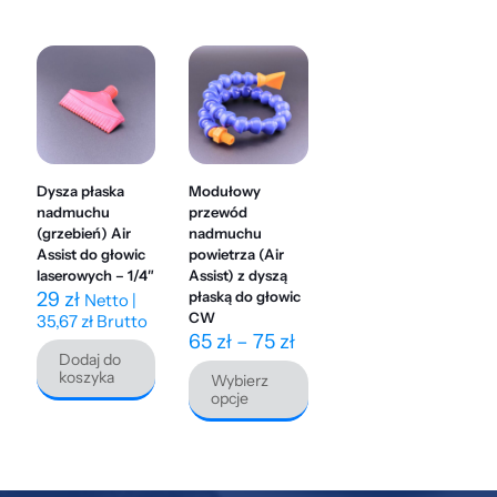
Dysza płaska
Modułowy
nadmuchu
przewód
(grzebień) Air
nadmuchu
Assist do głowic
powietrza (Air
laserowych – 1/4″
Assist) z dyszą
29
zł
płaską do głowic
Netto |
CW
35,67
zł
Brutto
Zakres
65
zł
–
75
zł
Dodaj do
cen:
koszyka
Wybierz
od
opcje
65 zł
do
Ten
75 zł
produkt
ma