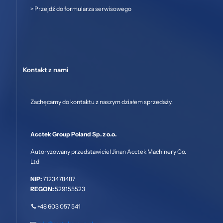
>
Przejdź do formularza serwisowego
Kontakt z nami
Zachęcamy do kontaktu z naszym działem sprzedaży.
Acctek Group Poland Sp. z o.o.
Autoryzowany przedstawiciel Jinan Acctek Machinery Co.
Ltd
NIP:
7123478487
REGON:
529155523
+48 603 057 541