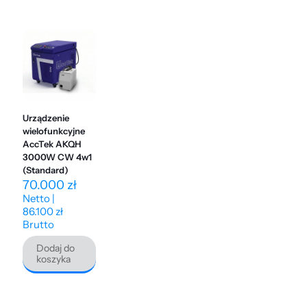
Urządzenie
wielofunkcyjne
AccTek AKQH
3000W CW 4w1
(Standard)
70.000
zł
Netto |
86.100
zł
Brutto
Dodaj do
koszyka