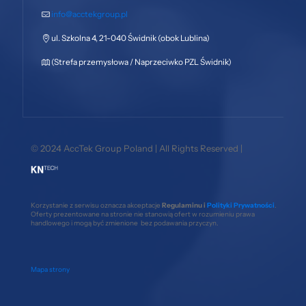
info@acctekgroup.pl
ul. Szkolna 4, 21-040 Świdnik (obok Lublina)
(Strefa przemysłowa / Naprzeciwko PZL Świdnik)
© 2024 AccTek Group Poland | All Rights Reserved |
Korzystanie z serwisu oznacza akceptacje
Regulaminu i
Polityki Prywatności
.
Oferty prezentowane na stronie nie stanowią ofert w rozumieniu prawa
handlowego i mogą być zmienione bez podawania przyczyn.
Mapa strony