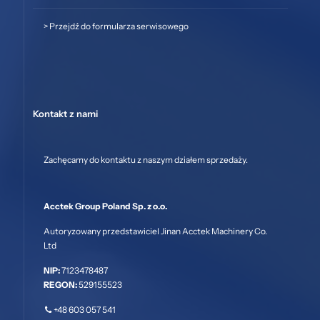
>
Przejdź do formularza serwisowego
Kontakt z nami
Zachęcamy do kontaktu z naszym działem sprzedaży.
Acctek Group Poland Sp. z o.o.
Autoryzowany przedstawiciel Jinan Acctek Machinery Co.
Ltd
NIP:
7123478487
REGON:
529155523
+48 603 057 541