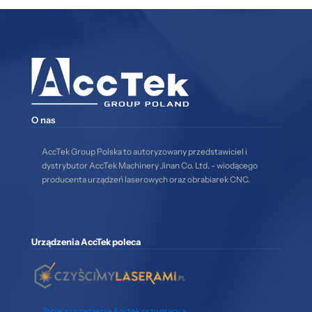
O nas
AccTek Group Polska to autoryzowany przedstawiciel i
dystrybutor AccTek Machinery Jinan Co. Ltd. - wiodącego
producenta urządzeń laserowych oraz obrabiarek CNC.
Urządzenia AccTek poleca
Zobacz urządzenia Acctek przy pracy >