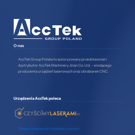
O nas
AccTek Group Polska to autoryzowany przedstawiciel i
dystrybutor AccTek Machinery Jinan Co. Ltd. - wiodącego
producenta urządzeń laserowych oraz obrabiarek CNC.
Urządzenia AccTek poleca
Zobacz urządzenia Acctek przy pracy >