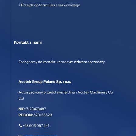
>
Przejdź do formularza serwisowego
Kontakt z nami
Zachęcamy do kontaktu z naszym działem sprzedaży.
Acctek Group Poland Sp. z o.o.
Autoryzowany przedstawiciel Jinan Acctek Machinery Co.
Ltd
NIP:
7123478487
REGON:
529155523
+48 603 057 541