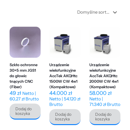
Szkło ochronne
Urządzenie
Urządzenie
30×5 mm JGS1
wielofunkcyjne
wielofunkcyjne
do głowic
AccTek AKQHtc
AccTek AKQHtc
tnących CNC
1500W CW 4w1
2000W CW 4w1
(Fiber)
(Kompaktowe)
(Kompaktowe)
49
zł
44.000
zł
58.000
zł
Netto |
60,27
zł
Brutto
Netto |
54.120
zł
Netto |
Brutto
71.340
zł
Brutto
Dodaj do
koszyka
Dodaj do
Dodaj do
koszyka
koszyka