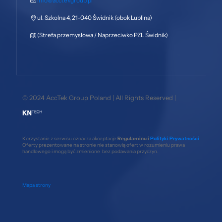
info@acctekgroup.pl
ul. Szkolna 4, 21-040 Świdnik (obok Lublina)
(Strefa przemysłowa / Naprzeciwko PZL Świdnik)
© 2024 AccTek Group Poland | All Rights Reserved |
Korzystanie z serwisu oznacza akceptacje
Regulaminu i
Polityki Prywatności
.
Oferty prezentowane na stronie nie stanowią ofert w rozumieniu prawa
handlowego i mogą być zmienione bez podawania przyczyn.
Mapa strony