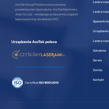
Lasery czys
AccTek Group Polska to autoryzowany
przedstawiciel i dystrybutor AccTek Machinery
Lasery czy
Jinan Co. Ltd. - wiodącego producenta urządzeń
laserowych oraz obrabiarek CNC.
Spawarki l
Urządzenia 
Lasery czy
Urządzenia AccTek poleca
Szkolenia
Serwis
Zobacz urządzenia Acctek przy pracy >
Zwroty
Kontakt
Certyfikat
ISO 9001:2015