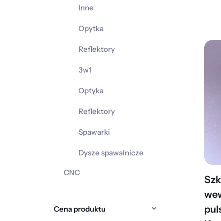
Inne
Opytka
Reflektory
3w1
Optyka
Reflektory
Spawarki
Dysze spawalnicze
CNC
Szk
wew
pul
Cena produktu