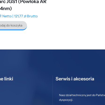
rc JGS1 (Powłoka AR
64nm)
ł
Netto |
121,77
zł
Brutto
daj do koszyka
e linki
Serwis i akcesoria
Nasz dział techniczny jest do Państ
dyspozycji.