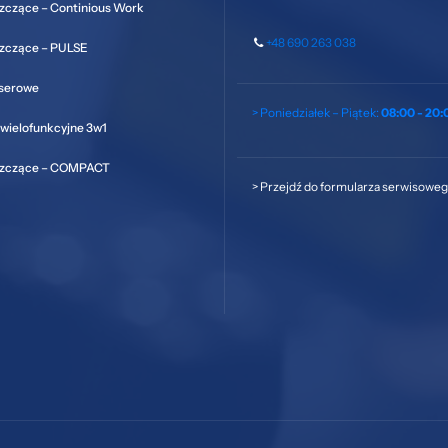
zczące – Continious Work
+48 690 263 038
szczące – PULSE
aserowe
> Poniedziałek – Piątek:
08:00 - 20:
wielofunkcyjne 3w1
szczące – COMPACT
>
Przejdź do formularza serwisowe