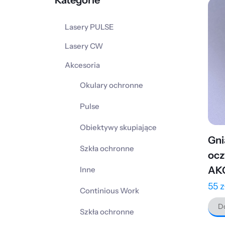
Kategorie
Lasery PULSE
Lasery CW
Akcesoria
Okulary ochronne
Pulse
Obiektywy skupiające
Gni
Szkła ochronne
ocz
AK
Inne
55
z
Continious Work
Do
Szkła ochronne