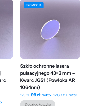
PROMOCJA
Szkło ochronne lasera
j
pulsacyjnego 43×2 mm –
arc
Kwarc JGS1 (Powłoka AR
1064nm)
Pierwotna
Aktualna
99
zł
Netto |
121,77
zł
Brutto
129
zł
cena
cena
o
Dodaj do koszyka