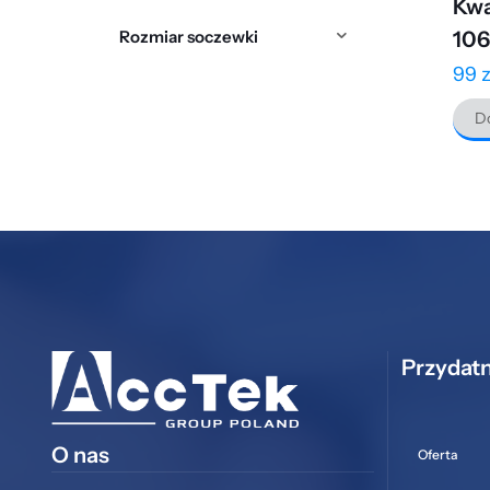
Kwa
Rozmiar soczewki
10
99
z
Do
Przydatn
O nas
Oferta