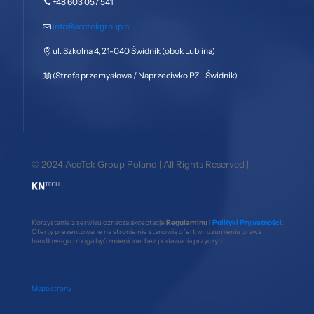
+48 603 057 541
info@acctekgroup.pl
ul. Szkolna 4, 21-040 Świdnik (obok Lublina)
(Strefa przemysłowa / Naprzeciwko PZL Świdnik)
© 2024 AccTek Group Poland | All Rights Reserved |
Korzystanie z serwisu oznacza akceptacje
Regulaminu i
Polityki Prywatności
.
Oferty prezentowane na stronie nie stanowią ofert w rozumieniu prawa
handlowego i mogą być zmienione bez podawania przyczyn.
Mapa strony