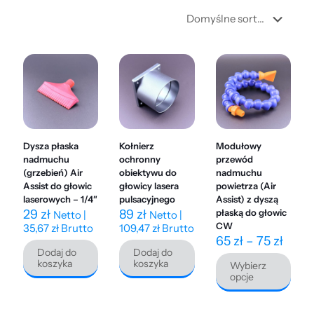
Dysza płaska
Kołnierz
Modułowy
nadmuchu
ochronny
przewód
(grzebień) Air
obiektywu do
nadmuchu
Assist do głowic
głowicy lasera
powietrza (Air
laserowych – 1/4″
pulsacyjnego
Assist) z dyszą
29
zł
89
zł
płaską do głowic
Netto |
Netto |
CW
35,67
zł
Brutto
109,47
zł
Brutto
Zakr
65
zł
–
75
zł
Dodaj do
Dodaj do
cen:
koszyka
koszyka
Wybierz
od
opcje
65 zł
do
Ten
75 zł