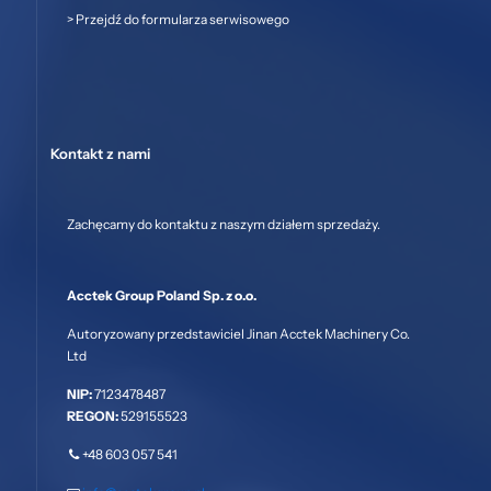
>
Przejdź do formularza serwisowego
Kontakt z nami
Zachęcamy do kontaktu z naszym działem sprzedaży.
Acctek Group Poland Sp. z o.o.
Autoryzowany przedstawiciel Jinan Acctek Machinery Co.
Ltd
NIP:
7123478487
REGON:
529155523
+48 603 057 541