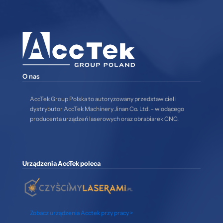
O nas
AccTek Group Polska to autoryzowany przedstawiciel i
dystrybutor AccTek Machinery Jinan Co. Ltd. - wiodącego
producenta urządzeń laserowych oraz obrabiarek CNC.
Urządzenia AccTek poleca
Zobacz urządzenia Acctek przy pracy >