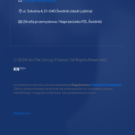
info@acctekgroup.pl
ul. Szkolna 4, 21-040 Świdnik (obok Lublina)
(Strefa przemysłowa / Naprzeciwko PZL Świdnik)
© 2024 AccTek Group Poland | All Rights Reserved |
Korzystanie z serwisu oznacza akceptacje
Regulaminu i
Polityki Prywatności
.
Oferty prezentowane na stronie nie stanowią ofert w rozumieniu prawa
handlowego i mogą być zmienione bez podawania przyczyn.
Mapa strony