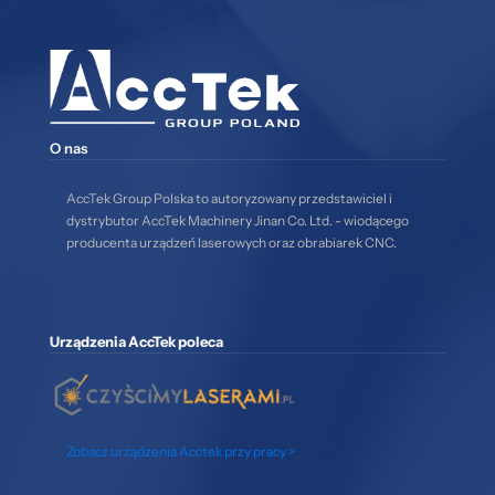
O nas
AccTek Group Polska to autoryzowany przedstawiciel i
dystrybutor AccTek Machinery Jinan Co. Ltd. - wiodącego
producenta urządzeń laserowych oraz obrabiarek CNC.
Urządzenia AccTek poleca
Zobacz urządzenia Acctek przy pracy >