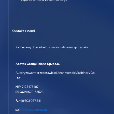
Kontakt z nami
Zachęcamy do kontaktu z naszym działem sprzedaży.
Acctek Group Poland Sp. z o.o.
Autoryzowany przedstawiciel Jinan Acctek Machinery Co.
Ltd
NIP:
7123478487
REGON:
529155523
+48 603 057 541
info@acctekgroup.pl