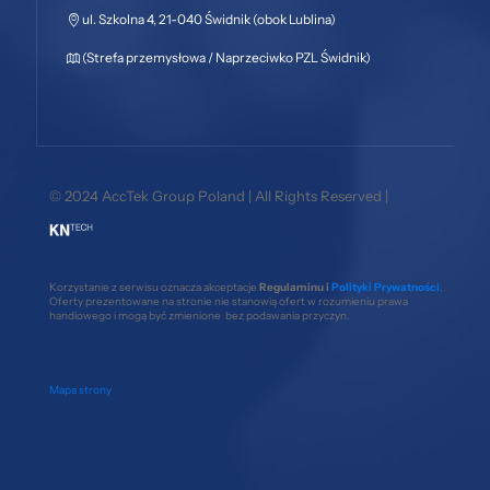
ul. Szkolna 4, 21-040 Świdnik (obok Lublina)
(Strefa przemysłowa / Naprzeciwko PZL Świdnik)
© 2024 AccTek Group Poland | All Rights Reserved |
Korzystanie z serwisu oznacza akceptacje
Regulaminu i
Polityki Prywatności
.
Oferty prezentowane na stronie nie stanowią ofert w rozumieniu prawa
handlowego i mogą być zmienione bez podawania przyczyn.
Mapa strony