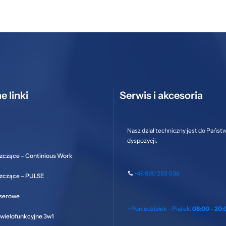
e linki
Serwis i akcesoria
Nasz dział techniczny jest do Państ
dyspozycji.
zczące – Continious Work
+48 690 263 038
szczące – PULSE
aserowe
> Poniedziałek – Piątek:
08:00 - 20:
wielofunkcyjne 3w1