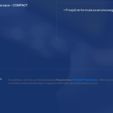
szczące – COMPACT
>
Przejdź do formularza serwisowe
Korzystanie z serwisu oznacza akceptacje
Regulaminu i
Polityki Prywatności
. Oferty pre
rozumieniu prawa handlowego i mogą być zmienione bez podawania przyczyn.