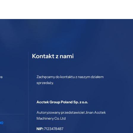
Kontakt z nami
wa
Zachęcamy do kontaktu z naszym działem
sprzedaży.
Acctek Group Poland Sp. z o.o.
Autoryzowany przedstawiciel Jinan Acctek
Machinery Co. Ltd
00
NIP:
7123478487