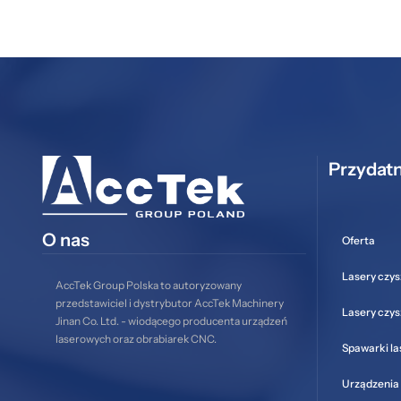
Przydatn
O nas
Oferta
Lasery czys
AccTek Group Polska to autoryzowany
przedstawiciel i dystrybutor AccTek Machinery
Lasery czy
Jinan Co. Ltd. - wiodącego producenta urządzeń
laserowych oraz obrabiarek CNC.
Spawarki l
Urządzenia 