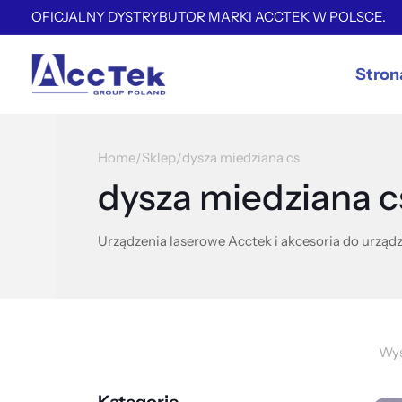
OFICJALNY DYSTRYBUTOR MARKI ACCTEK W POLSCE.
Stron
Home
Sklep
dysza miedziana cs
/
/
dysza miedziana c
Urządzenia laserowe Acctek i akcesoria do urządz
Wyś