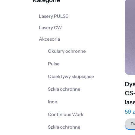
Kategorie
Lasery PULSE
Lasery CW
Akcesoria
Okulary ochronne
Pulse
Obiektywy skupiające
Dys
Szkła ochronne
CS-
las
Inne
59
z
Continious Work
Do
Szkła ochronne