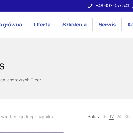
+48 603 057 541
a główna
Oferta
Szkolenia
Serwis
K
s
eń laserowych Fiber.
wietlanie jednego wyniku
Pokaż:
6
12
24
36