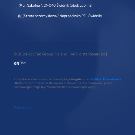
ul. Szkolna 4, 21-040 Świdnik (obok Lublina)
(Strefa przemysłowa / Naprzeciwko PZL Świdnik)
© 2024 AccTek Group Poland | All Rights Reserved |
Korzystanie z serwisu oznacza akceptacje
Regulaminu i
Polityki Prywatności
.
Oferty prezentowane na stronie nie stanowią ofert w rozumieniu prawa
handlowego i mogą być zmienione bez podawania przyczyn.
Mapa strony