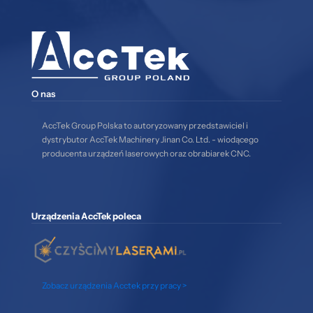
O nas
AccTek Group Polska to autoryzowany przedstawiciel i
dystrybutor AccTek Machinery Jinan Co. Ltd. - wiodącego
producenta urządzeń laserowych oraz obrabiarek CNC.
Urządzenia AccTek poleca
Zobacz urządzenia Acctek przy pracy >