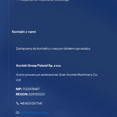
Kontakt z nami
Zachęcamy do kontaktu z naszym działem sprzedaży.
Acctek Group Poland Sp. z o.o.
Autoryzowany przedstawiciel Jinan Acctek Machinery Co.
Ltd
NIP:
7123478487
REGON:
529155523
+48 603 057 541
info@acctekgroup.pl