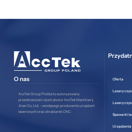
Przydatn
O nas
Oferta
Lasery czys
AccTek Group Polska to autoryzowany
przedstawiciel i dystrybutor AccTek Machinery
Lasery czy
Jinan Co. Ltd. - wiodącego producenta urządzeń
laserowych oraz obrabiarek CNC.
Spawarki l
Urządzenia 