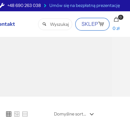
+48 690 263 038
Umów się na bezpłatną prezentację
0
ontakt
SKLEP
0 zł