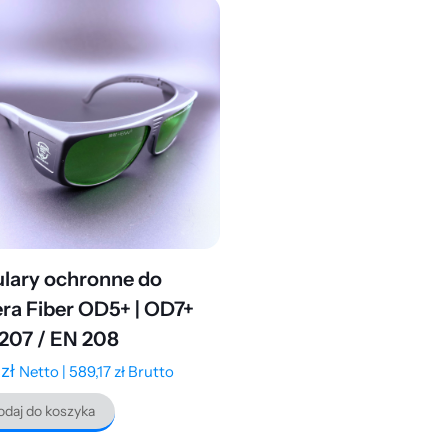
lary ochronne do
era Fiber OD5+ | OD7+
207 / EN 208
9
zł
Netto |
589,17
zł
Brutto
daj do koszyka