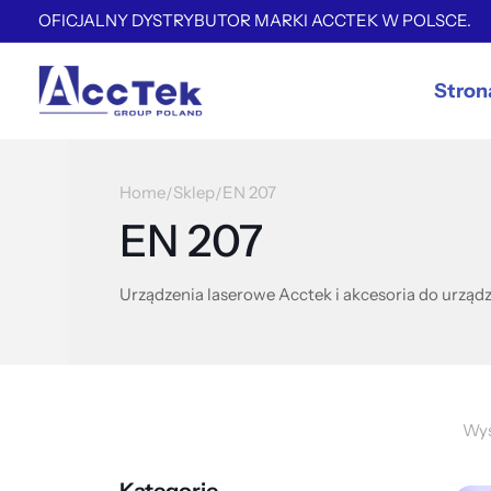
OFICJALNY DYSTRYBUTOR MARKI ACCTEK W POLSCE.
Stron
Home
Sklep
EN 207
/
/
EN 207
Urządzenia laserowe Acctek i akcesoria do urządz
Wyś