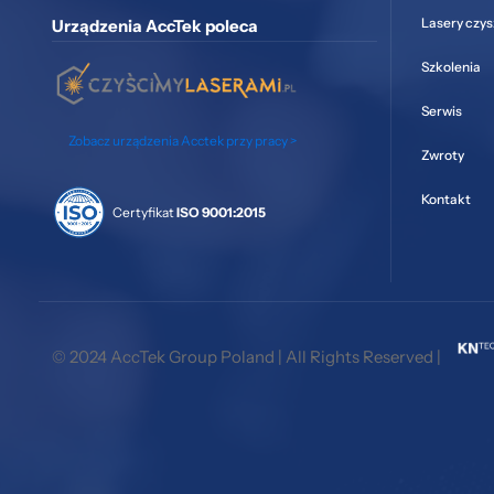
Lasery czy
Urządzenia AccTek poleca
Szkolenia
Serwis
Zobacz urządzenia Acctek przy pracy >
Zwroty
Kontakt
Certyfikat
ISO 9001:2015
© 2024 AccTek Group Poland | All Rights Reserved |