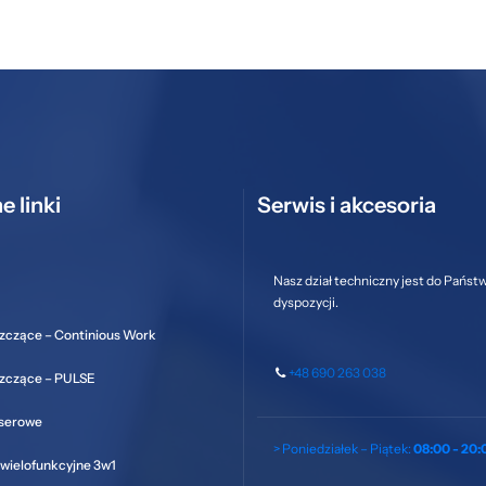
e linki
Serwis i akcesoria
Nasz dział techniczny jest do Państ
dyspozycji.
zczące – Continious Work
+48 690 263 038
szczące – PULSE
aserowe
> Poniedziałek – Piątek:
08:00 - 20:
wielofunkcyjne 3w1