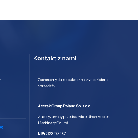
Kontakt z nami
wa
Zachęcamy do kontaktu z naszym działem
sprzedaży.
Acctek Group Poland Sp. z o.o.
Autoryzowany przedstawiciel Jinan Acctek
Machinery Co. Ltd
00
NIP:
7123478487