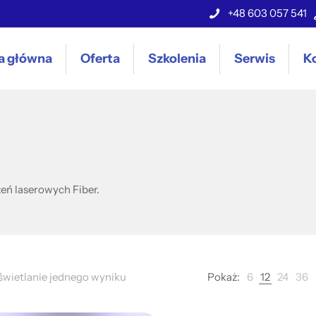
+48 603 057 541
a główna
Oferta
Szkolenia
Serwis
K
eń laserowych Fiber.
wietlanie jednego wyniku
Pokaż:
6
12
24
36