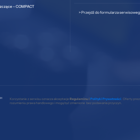
szczące – COMPACT
>
Przejdź do formularza serwisowe
Korzystanie z serwisu oznacza akceptacje
Regulaminu i
Polityki Prywatności
. Oferty pre
rozumieniu prawa handlowego i mogą być zmienione bez podawania przyczyn.