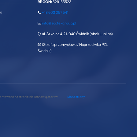
REGON:
529155523
go
+48 603 057 541
info@acctekgroup.pl
ul. Szkolna 4, 21-040 Świdnik (obok Lublina)
(Strefa przemysłowa / Naprzeciwko PZL
Świdnik)
zentowane na stronie nie stanowią ofert w
Mapa strony