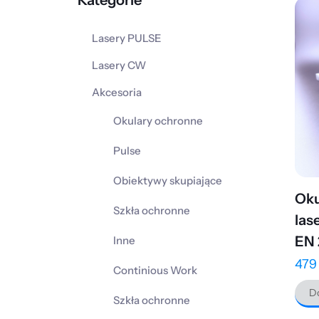
Kategorie
Lasery PULSE
Lasery CW
Akcesoria
Okulary ochronne
Pulse
Obiektywy skupiające
Oku
Szkła ochronne
las
EN 
Inne
47
Continious Work
Do
Szkła ochronne