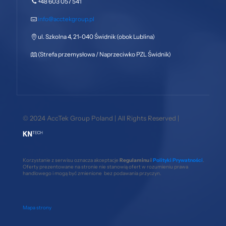
+48 603 057 541
info@acctekgroup.pl
ul. Szkolna 4, 21-040 Świdnik (obok Lublina)
(Strefa przemysłowa / Naprzeciwko PZL Świdnik)
© 2024 AccTek Group Poland | All Rights Reserved |
Korzystanie z serwisu oznacza akceptacje
Regulaminu i
Polityki Prywatności
.
Oferty prezentowane na stronie nie stanowią ofert w rozumieniu prawa
handlowego i mogą być zmienione bez podawania przyczyn.
Mapa strony