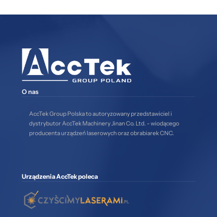
O nas
AccTek Group Polska to autoryzowany przedstawiciel i
dystrybutor AccTek Machinery Jinan Co. Ltd. - wiodącego
producenta urządzeń laserowych oraz obrabiarek CNC.
Urządzenia AccTek poleca