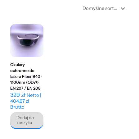
Okulary
ochronne do
lasera Fiber 940-
1100nm (OD7+)
EN 207 / EN 208
329
zł
Netto |
404,67
zł
Brutto
Dodaj do
koszyka