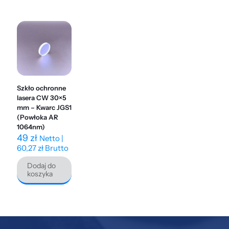
Szkło ochronne
lasera CW 30×5
mm – Kwarc JGS1
(Powłoka AR
1064nm)
49
zł
Netto |
60,27
zł
Brutto
Dodaj do
koszyka