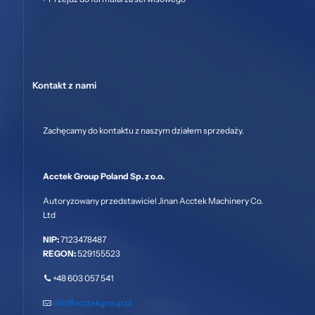
Kontakt z nami
Zachęcamy do kontaktu z naszym działem sprzedaży.
Acctek Group Poland Sp. z o.o.
Autoryzowany przedstawiciel Jinan Acctek Machinery Co.
Ltd
NIP:
7123478487
REGON:
529155523
+48 603 057 541
info@acctekgroup.pl