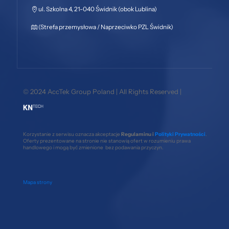
ul. Szkolna 4, 21-040 Świdnik (obok Lublina)
(Strefa przemysłowa / Naprzeciwko PZL Świdnik)
© 2024 AccTek Group Poland | All Rights Reserved |
Korzystanie z serwisu oznacza akceptacje
Regulaminu i
Polityki Prywatności
.
Oferty prezentowane na stronie nie stanowią ofert w rozumieniu prawa
handlowego i mogą być zmienione bez podawania przyczyn.
Mapa strony