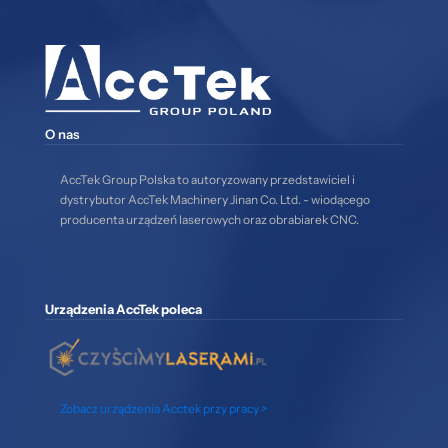
O nas
AccTek Group Polska to autoryzowany przedstawiciel i
dystrybutor AccTek Machinery Jinan Co. Ltd. - wiodącego
producenta urządzeń laserowych oraz obrabiarek CNC.
Urządzenia AccTek poleca
Zobacz urządzenia Acctek przy pracy >