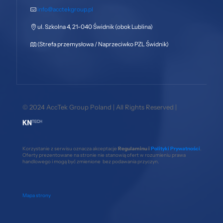
info@acctekgroup.pl
ul. Szkolna 4, 21-040 Świdnik (obok Lublina)
(Strefa przemysłowa / Naprzeciwko PZL Świdnik)
© 2024 AccTek Group Poland | All Rights Reserved |
Korzystanie z serwisu oznacza akceptacje
Regulaminu i
Polityki Prywatności
.
Oferty prezentowane na stronie nie stanowią ofert w rozumieniu prawa
handlowego i mogą być zmienione bez podawania przyczyn.
Mapa strony