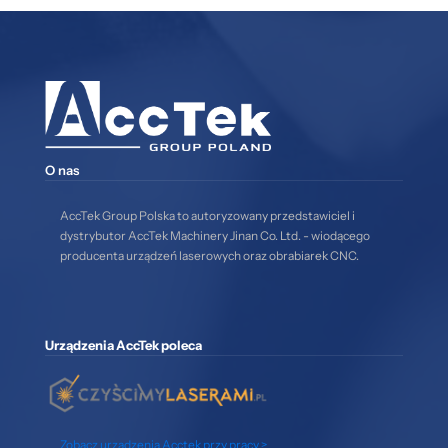
O nas
AccTek Group Polska to autoryzowany przedstawiciel i
dystrybutor AccTek Machinery Jinan Co. Ltd. - wiodącego
producenta urządzeń laserowych oraz obrabiarek CNC.
Urządzenia AccTek poleca
Zobacz urządzenia Acctek przy pracy >