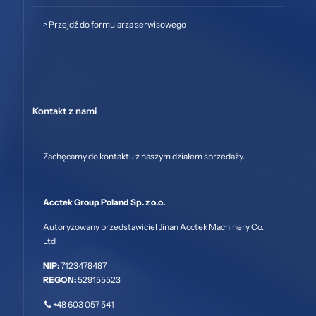
>
Przejdź do formularza serwisowego
Kontakt z nami
Zachęcamy do kontaktu z naszym działem sprzedaży.
Acctek Group Poland Sp. z o.o.
Autoryzowany przedstawiciel Jinan Acctek Machinery Co.
Ltd
NIP:
7123478487
REGON:
529155523
+48 603 057 541