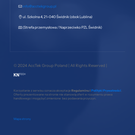
info@acctekgroup.pl
ul. Szkolna 4, 21-040 Świdnik (obok Lublina)
(Strefa przemysłowa / Naprzeciwko PZL Świdnik)
© 2024 AccTek Group Poland | All Rights Reserved |
Korzystanie z serwisu oznacza akceptacje
Regulaminu i
Polityki Prywatności
.
Oferty prezentowane na stronie nie stanowią ofert w rozumieniu prawa
handlowego i mogą być zmienione bez podawania przyczyn.
Mapa strony