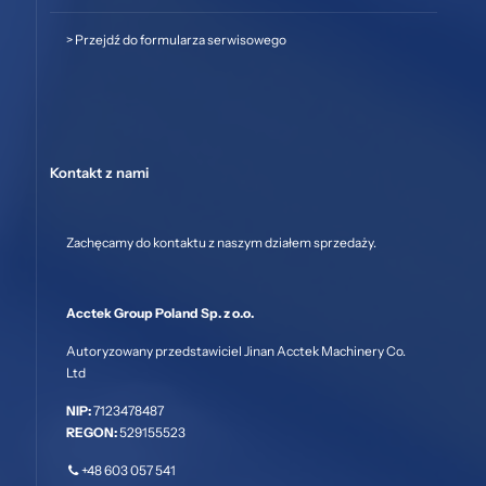
>
Przejdź do formularza serwisowego
Kontakt z nami
Zachęcamy do kontaktu z naszym działem sprzedaży.
Acctek Group Poland Sp. z o.o.
Autoryzowany przedstawiciel Jinan Acctek Machinery Co.
Ltd
NIP:
7123478487
REGON:
529155523
+48 603 057 541