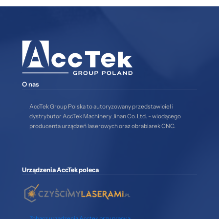
O nas
AccTek Group Polska to autoryzowany przedstawiciel i
dystrybutor AccTek Machinery Jinan Co. Ltd. - wiodącego
producenta urządzeń laserowych oraz obrabiarek CNC.
Urządzenia AccTek poleca
Zobacz urządzenia Acctek przy pracy >