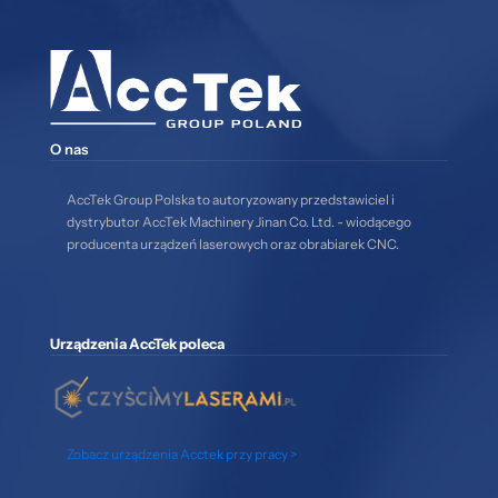
O nas
AccTek Group Polska to autoryzowany przedstawiciel i
dystrybutor AccTek Machinery Jinan Co. Ltd. - wiodącego
producenta urządzeń laserowych oraz obrabiarek CNC.
Urządzenia AccTek poleca
Zobacz urządzenia Acctek przy pracy >