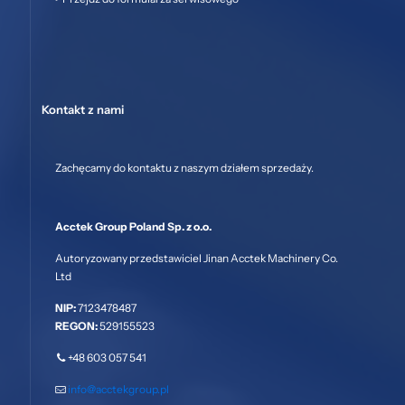
Kontakt z nami
Zachęcamy do kontaktu z naszym działem sprzedaży.
Acctek Group Poland Sp. z o.o.
Autoryzowany przedstawiciel Jinan Acctek Machinery Co.
Ltd
NIP:
7123478487
REGON:
529155523
+48 603 057 541
info@acctekgroup.pl