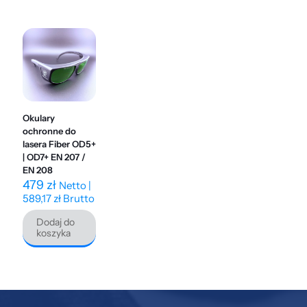
Okulary
ochronne do
lasera Fiber OD5+
| OD7+ EN 207 /
EN 208
479
zł
Netto |
589,17
zł
Brutto
Dodaj do
koszyka