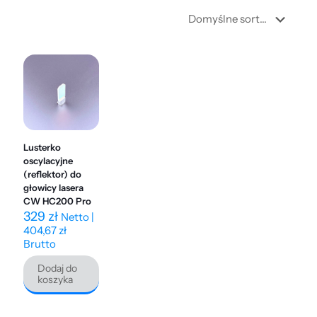
Lusterko
oscylacyjne
(reflektor) do
głowicy lasera
CW HC200 Pro
329
zł
Netto |
404,67
zł
Brutto
Dodaj do
koszyka