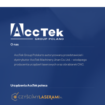
O nas
AccTek Group Polska to autoryzowany przedstawiciel i
dystrybutor AccTek Machinery Jinan Co. Ltd. - wiodącego
producenta urządzeń laserowych oraz obrabiarek CNC.
Urządzenia AccTek poleca