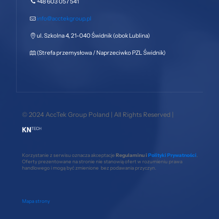
+48 603 057 541
info@acctekgroup.pl
ul. Szkolna 4, 21-040 Świdnik (obok Lublina)
(Strefa przemysłowa / Naprzeciwko PZL Świdnik)
© 2024 AccTek Group Poland | All Rights Reserved |
Korzystanie z serwisu oznacza akceptacje
Regulaminu i
Polityki Prywatności
.
Oferty prezentowane na stronie nie stanowią ofert w rozumieniu prawa
handlowego i mogą być zmienione bez podawania przyczyn.
Mapa strony