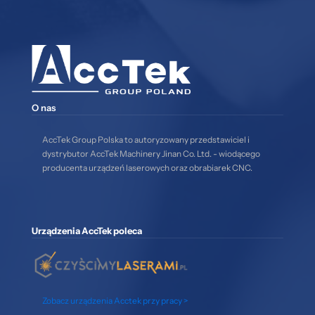
O nas
AccTek Group Polska to autoryzowany przedstawiciel i
dystrybutor AccTek Machinery Jinan Co. Ltd. - wiodącego
producenta urządzeń laserowych oraz obrabiarek CNC.
Urządzenia AccTek poleca
Zobacz urządzenia Acctek przy pracy >