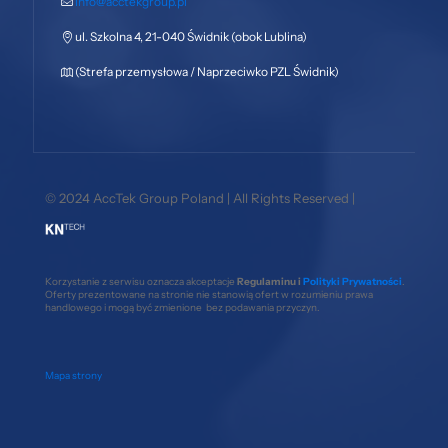
info@acctekgroup.pl
ul. Szkolna 4, 21-040 Świdnik (obok Lublina)
(Strefa przemysłowa / Naprzeciwko PZL Świdnik)
© 2024 AccTek Group Poland | All Rights Reserved |
Korzystanie z serwisu oznacza akceptacje
Regulaminu i
Polityki Prywatności
.
Oferty prezentowane na stronie nie stanowią ofert w rozumieniu prawa
handlowego i mogą być zmienione bez podawania przyczyn.
Mapa strony