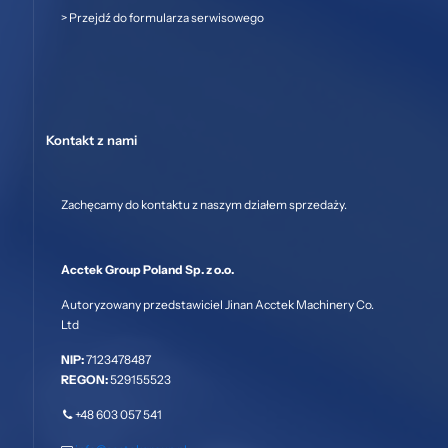
>
Przejdź do formularza serwisowego
Kontakt z nami
Zachęcamy do kontaktu z naszym działem sprzedaży.
Acctek Group Poland Sp. z o.o.
Autoryzowany przedstawiciel Jinan Acctek Machinery Co.
Ltd
NIP:
7123478487
REGON:
529155523
+48 603 057 541