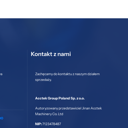
Kontakt z nami
wa
Zachęcamy do kontaktu z naszym działem
sprzedaży.
Acctek Group Poland Sp. z o.o.
Autoryzowany przedstawiciel Jinan Acctek
Machinery Co. Ltd
00
NIP:
7123478487