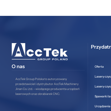
Przydatn
O nas
Oferta
Lasery czys
AccTek Group Polska to autoryzowany
przedstawiciel i dystrybutor AccTek Machinery
Lasery czy
Jinan Co. Ltd. - wiodącego producenta urządzeń
laserowych oraz obrabiarek CNC.
Spawarki l
Urządzenia 