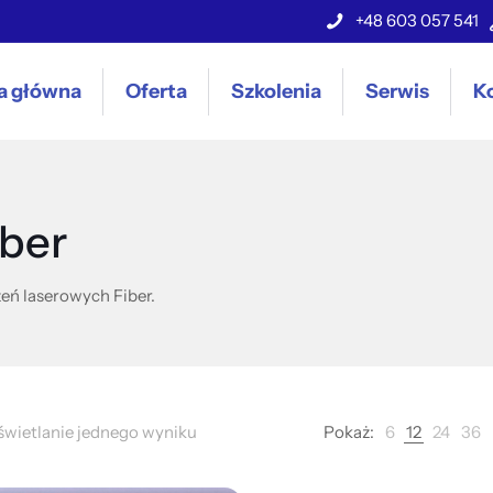
+48 603 057 541
a główna
Oferta
Szkolenia
Serwis
K
iber
eń laserowych Fiber.
wietlanie jednego wyniku
Pokaż:
6
12
24
36