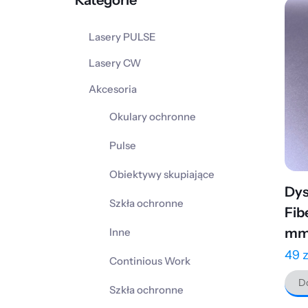
Kategorie
Lasery PULSE
Lasery CW
Akcesoria
Okulary ochronne
Pulse
Obiektywy skupiające
Dys
Szkła ochronne
Fib
mm
Inne
49
z
Continious Work
Do
Szkła ochronne