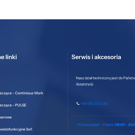
e linki
Serwis i akcesoria
Nasz dział techniczny jest do Państ
dyspozycji.
zczące – Continious Work
+48 690 263 038
szczące – PULSE
aserowe
> Poniedziałek – Piątek:
08:00 - 20:
wielofunkcyjne 3w1