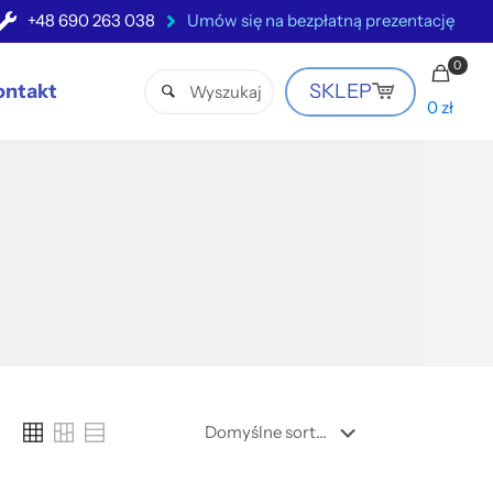
+48 690 263 038
Umów się na bezpłatną prezentację
0
ontakt
SKLEP
0 zł