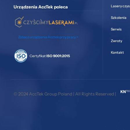
Lasery czy
Urządzenia AccTek poleca
Szkolenia
Serwis
Zobacz urządzenia Acctek przy pracy >
Zwroty
Kontakt
Certyfikat
ISO 9001:2015
© 2024 AccTek Group Poland | All Rights Reserved |