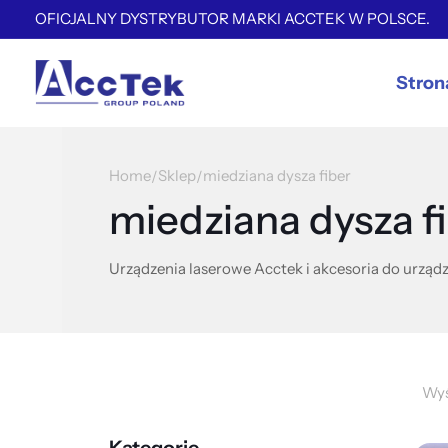
OFICJALNY DYSTRYBUTOR MARKI ACCTEK W POLSCE.
Stron
Home
Sklep
miedziana dysza fiber
/
/
miedziana dysza f
Urządzenia laserowe Acctek i akcesoria do urządz
Wyś