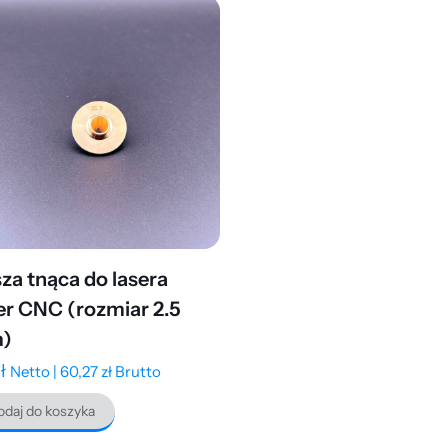
za tnąca do lasera
er CNC (rozmiar 2.5
)
ł
Netto |
60,27
zł
Brutto
daj do koszyka