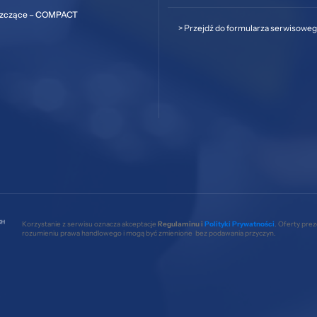
szczące – COMPACT
>
Przejdź do formularza serwisowe
Korzystanie z serwisu oznacza akceptacje
Regulaminu i
Polityki Prywatności
. Oferty pre
rozumieniu prawa handlowego i mogą być zmienione bez podawania przyczyn.