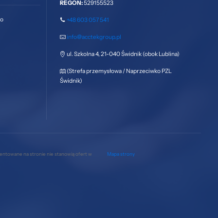
REGON:
529155523
go
+48 603 057 541
info@acctekgroup.pl
ul. Szkolna 4, 21-040 Świdnik (obok Lublina)
(Strefa przemysłowa / Naprzeciwko PZL
Świdnik)
zentowane na stronie nie stanowią ofert w
Mapa strony