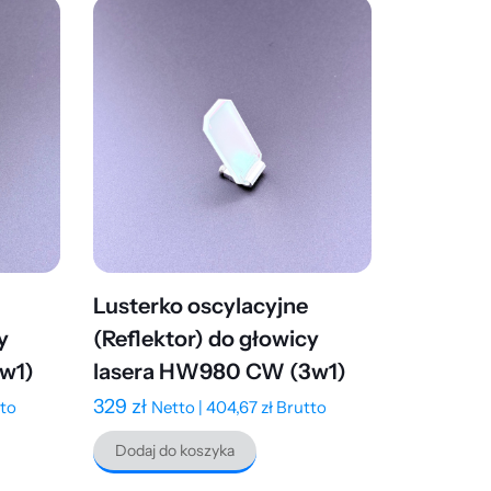
Lusterko oscylacyjne
y
(Reflektor) do głowicy
w1)
lasera HW980 CW (3w1)
329
zł
to
Netto |
404,67
zł
Brutto
Dodaj do koszyka