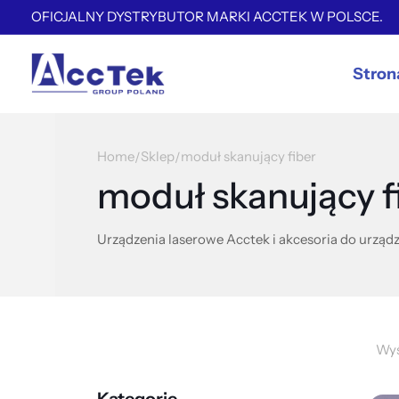
OFICJALNY DYSTRYBUTOR MARKI ACCTEK W POLSCE.
Stron
Home
Sklep
moduł skanujący fiber
/
/
moduł skanujący f
Urządzenia laserowe Acctek i akcesoria do urządz
Wyś