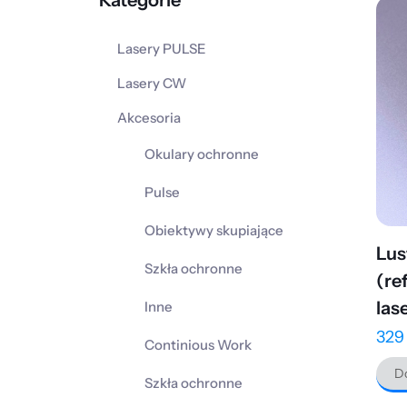
Kategorie
Lasery PULSE
Lasery CW
Akcesoria
Okulary ochronne
Pulse
Obiektywy skupiające
Lus
Szkła ochronne
(re
las
Inne
32
Continious Work
Do
Szkła ochronne