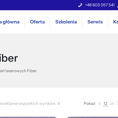
+48 603 057 541
a główna
Oferta
Szkolenia
Serwis
K
iber
eń laserowych Fiber.
wietlanie wszystkich wyników: 4
Pokaż:
6
12
24