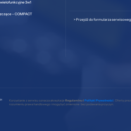
wielofunkcyjne 3w1
szczące – COMPACT
>
Przejdź do formularza serwisowe
Korzystanie z serwisu oznacza akceptacje
Regulaminu i
Polityki Prywatności
. Oferty pre
rozumieniu prawa handlowego i mogą być zmienione bez podawania przyczyn.