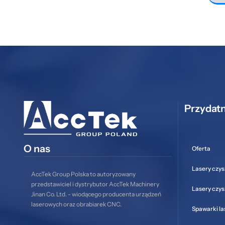
Przydatn
O nas
Oferta
Lasery czys
AccTek Group Polska to autoryzowany
przedstawiciel i dystrybutor AccTek Machinery
Lasery czy
Jinan Co. Ltd. - wiodącego producenta urządzeń
laserowych oraz obrabiarek CNC.
Spawarki l