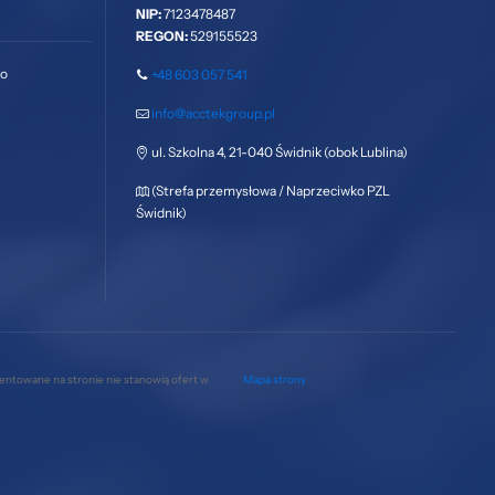
NIP:
7123478487
REGON:
529155523
go
+48 603 057 541
info@acctekgroup.pl
ul. Szkolna 4, 21-040 Świdnik (obok Lublina)
(Strefa przemysłowa / Naprzeciwko PZL
Świdnik)
zentowane na stronie nie stanowią ofert w
Mapa strony