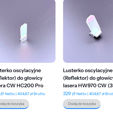
terko oscylacyjne
Lusterko oscylacyjne
flektor) do głowicy
(Reflektor) do głowic
era CW HC200 Pro
lasera HW970 CW (3
9
zł
329
zł
Netto |
404,67
zł
Brutto
Netto |
404,67
zł
Brut
daj do koszyka
Dodaj do koszyka