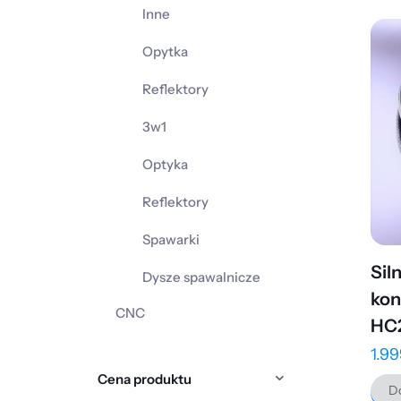
Inne
Opytka
Reflektory
3w1
Optyka
Reflektory
Spawarki
Sil
Dysze spawalnicze
kon
CNC
HC
1.9
Cena produktu
Do