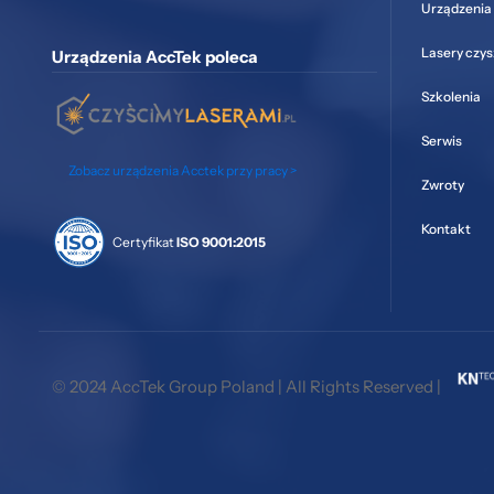
Urządzenia 
Lasery czy
Urządzenia AccTek poleca
Szkolenia
Serwis
Zobacz urządzenia Acctek przy pracy >
Zwroty
Kontakt
Certyfikat
ISO 9001:2015
© 2024 AccTek Group Poland | All Rights Reserved |