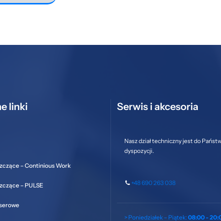
e linki
Serwis i akcesoria
Nasz dział techniczny jest do Państ
dyspozycji.
zczące – Continious Work
+48 690 263 038
szczące – PULSE
aserowe
> Poniedziałek – Piątek:
08:00 - 20: