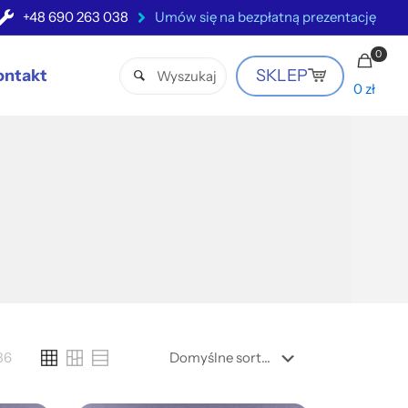
+48 690 263 038
Umów się na bezpłatną prezentację
0
ontakt
SKLEP
0 zł
36