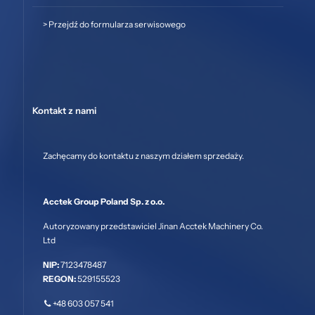
>
Przejdź do formularza serwisowego
Kontakt z nami
Zachęcamy do kontaktu z naszym działem sprzedaży.
Acctek Group Poland Sp. z o.o.
Autoryzowany przedstawiciel Jinan Acctek Machinery Co.
Ltd
NIP:
7123478487
REGON:
529155523
+48 603 057 541