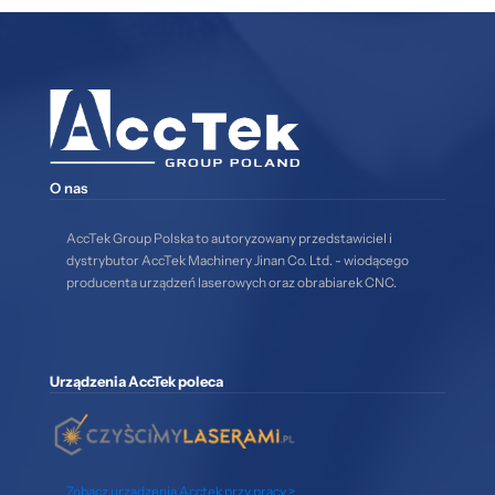
O nas
AccTek Group Polska to autoryzowany przedstawiciel i
dystrybutor AccTek Machinery Jinan Co. Ltd. - wiodącego
producenta urządzeń laserowych oraz obrabiarek CNC.
Urządzenia AccTek poleca
Zobacz urządzenia Acctek przy pracy >