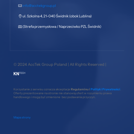
info@acctekgroup.pl
ul. Szkolna 4, 21-040 Świdnik (obok Lublina)
(Strefa przemysłowa / Naprzeciwko PZL Świdnik)
© 2024 AccTek Group Poland | All Rights Reserved |
Korzystanie z serwisu oznacza akceptacje
Regulaminu i
Polityki Prywatności
.
Oferty prezentowane na stronie nie stanowią ofert w rozumieniu prawa
handlowego i mogą być zmienione bez podawania przyczyn.
Mapa strony