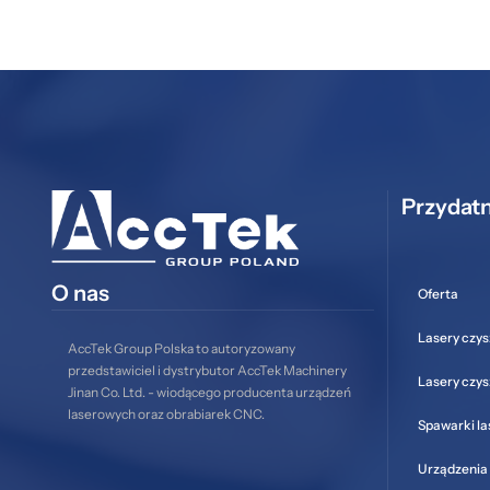
Przydatn
O nas
Oferta
Lasery czys
AccTek Group Polska to autoryzowany
przedstawiciel i dystrybutor AccTek Machinery
Lasery czy
Jinan Co. Ltd. - wiodącego producenta urządzeń
laserowych oraz obrabiarek CNC.
Spawarki l
Urządzenia 