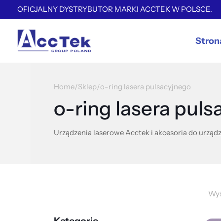
OFICJALNY DYSTRYBUTOR MARKI ACCTEK W POLSCE.
Stron
Home
Sklep
o-ring lasera pulsacyjnego
/
/
o-ring lasera pul
Urządzenia laserowe Acctek i akcesoria do urządz
Wyś