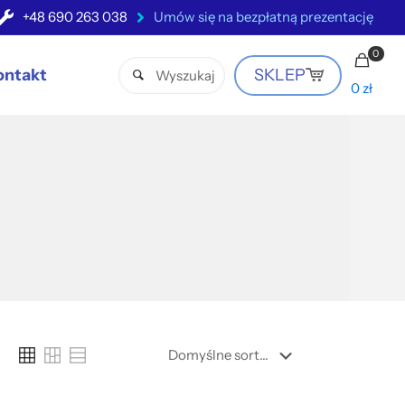
+48 690 263 038
Umów się na bezpłatną prezentację
0
ontakt
SKLEP
0 zł