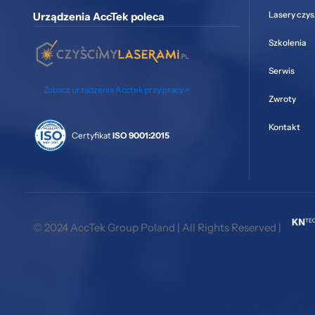
Lasery czy
Urządzenia AccTek poleca
Szkolenia
Serwis
Zobacz urządzenia Acctek przy pracy >
Zwroty
Kontakt
Certyfikat
ISO 9001:2015
© 2024 AccTek Group Poland | All Rights Reserved |