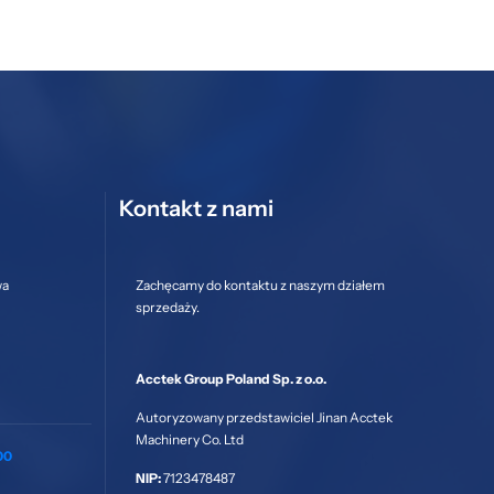
Kontakt z nami
wa
Zachęcamy do kontaktu z naszym działem
sprzedaży.
Acctek Group Poland Sp. z o.o.
Autoryzowany przedstawiciel Jinan Acctek
Machinery Co. Ltd
00
NIP:
7123478487