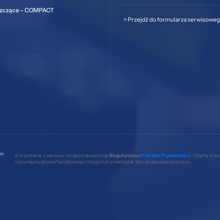
szczące – COMPACT
>
Przejdź do formularza serwisowe
Korzystanie z serwisu oznacza akceptacje
Regulaminu i
Polityki Prywatności
. Oferty pre
rozumieniu prawa handlowego i mogą być zmienione bez podawania przyczyn.