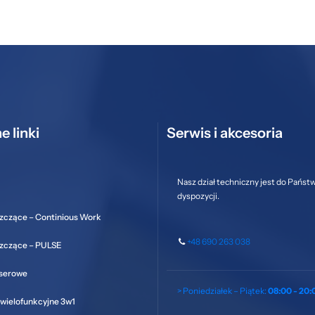
e linki
Serwis i akcesoria
Nasz dział techniczny jest do Państ
dyspozycji.
zczące – Continious Work
+48 690 263 038
szczące – PULSE
aserowe
> Poniedziałek – Piątek:
08:00 - 20:
wielofunkcyjne 3w1