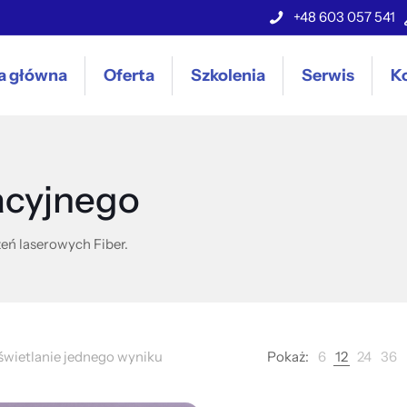
+48 603 057 541
a główna
Oferta
Szkolenia
Serwis
K
sacyjnego
eń laserowych Fiber.
wietlanie jednego wyniku
Pokaż:
6
12
24
36