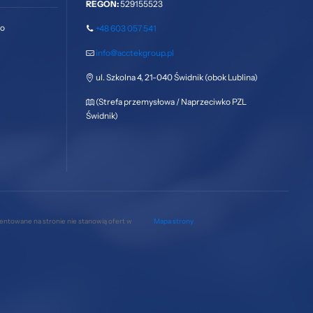
REGON:
529155523
go
+48 603 057 541
info@acctekgroup.pl
ul. Szkolna 4, 21-040 Świdnik (obok Lublina)
(Strefa przemysłowa / Naprzeciwko PZL
Świdnik)
zentowane na stronie nie stanowią ofert w
Mapa strony