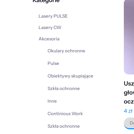
Kategorie
Lasery PULSE
Lasery CW
Akcesoria
Okulary ochronne
Pulse
Obiektywy skupiające
Usz
Szkła ochronne
gło
ocz
Inne
4
zł
Continious Work
Do
Szkła ochronne