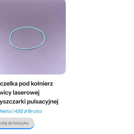
czelka pod kołnierz
wicy laserowej
yszczarki pulsacyjnej
Netto |
4,92
zł
Brutto
daj do koszyka