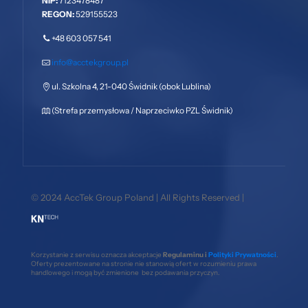
NIP:
7123478487
REGON:
529155523
+48 603 057 541
info@acctekgroup.pl
ul. Szkolna 4, 21-040 Świdnik (obok Lublina)
(Strefa przemysłowa / Naprzeciwko PZL Świdnik)
© 2024 AccTek Group Poland | All Rights Reserved |
Korzystanie z serwisu oznacza akceptacje
Regulaminu i
Polityki Prywatności
.
Oferty prezentowane na stronie nie stanowią ofert w rozumieniu prawa
handlowego i mogą być zmienione bez podawania przyczyn.