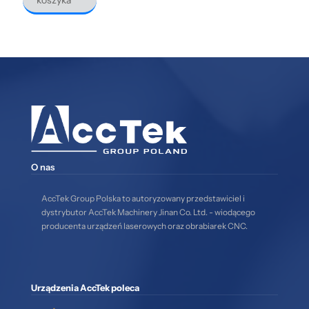
koszyka
O nas
AccTek Group Polska to autoryzowany przedstawiciel i
dystrybutor AccTek Machinery Jinan Co. Ltd. - wiodącego
producenta urządzeń laserowych oraz obrabiarek CNC.
Urządzenia AccTek poleca