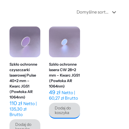
Szkło ochronne
Szkło ochronne
czyszczarki
lasera CW 28×2
laserowej Pulse
mm – Kwarc JGS1
40×2 mm –
(Powłoka AR
Kwarc JGS1
1064nm)
(Powłoka AR
49
zł
Netto |
1064nm)
60,27
zł
Brutto
110
zł
Netto |
Dodaj do
135,30
zł
koszyka
Brutto
Dodaj do