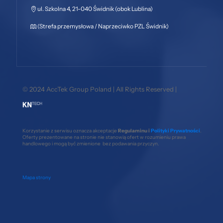
ul. Szkolna 4, 21-040 Świdnik (obok Lublina)
(Strefa przemysłowa / Naprzeciwko PZL Świdnik)
© 2024 AccTek Group Poland | All Rights Reserved |
Korzystanie z serwisu oznacza akceptacje
Regulaminu i
Polityki Prywatności
.
Oferty prezentowane na stronie nie stanowią ofert w rozumieniu prawa
handlowego i mogą być zmienione bez podawania przyczyn.
Mapa strony