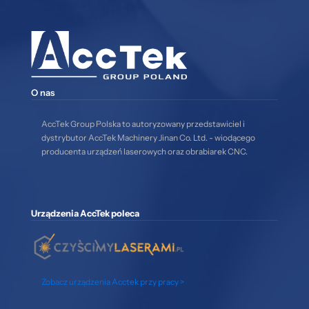
O nas
AccTek Group Polska to autoryzowany przedstawiciel i
dystrybutor AccTek Machinery Jinan Co. Ltd. - wiodącego
producenta urządzeń laserowych oraz obrabiarek CNC.
Urządzenia AccTek poleca
Zobacz urządzenia Acctek przy pracy >