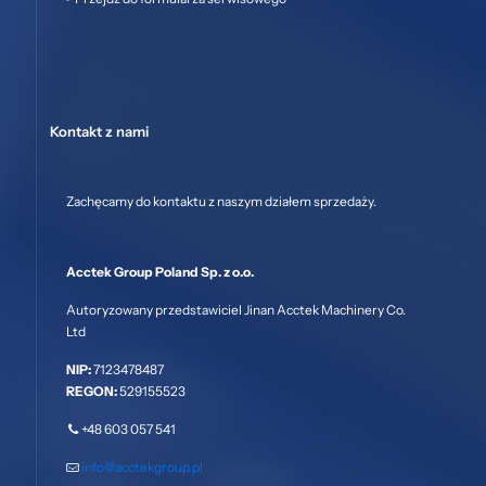
Kontakt z nami
Zachęcamy do kontaktu z naszym działem sprzedaży.
Acctek Group Poland Sp. z o.o.
Autoryzowany przedstawiciel Jinan Acctek Machinery Co.
Ltd
NIP:
7123478487
REGON:
529155523
+48 603 057 541
info@acctekgroup.pl