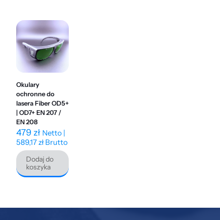
Okulary
ochronne do
lasera Fiber OD5+
| OD7+ EN 207 /
EN 208
479
zł
Netto |
589,17
zł
Brutto
Dodaj do
koszyka