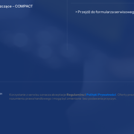
szczące – COMPACT
>
Przejdź do formularza serwisowe
Korzystanie z serwisu oznacza akceptacje
Regulaminu i
Polityki Prywatności
. Oferty pre
rozumieniu prawa handlowego i mogą być zmienione bez podawania przyczyn.