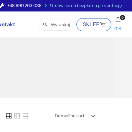
+48 690 263 038
Umów się na bezpłatną prezentację
0
ontakt
SKLEP
0 zł