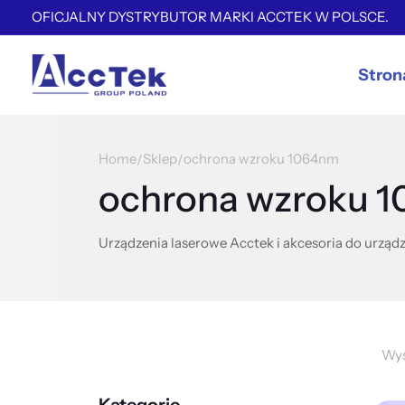
OFICJALNY DYSTRYBUTOR MARKI ACCTEK W POLSCE.
Stron
Home
Sklep
ochrona wzroku 1064nm
/
/
ochrona wzroku 
Urządzenia laserowe Acctek i akcesoria do urządz
Wyś