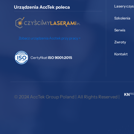
Lasery czy
Urządzenia AccTek poleca
Szkolenia
Serwis
Zobacz urządzenia Acctek przy pracy >
Zwroty
Kontakt
Certyfikat
ISO 9001:2015
© 2024 AccTek Group Poland | All Rights Reserved |