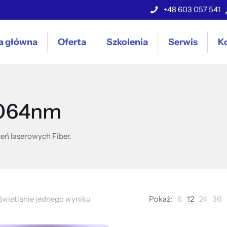
+48 603 057 541
a główna
Oferta
Szkolenia
Serwis
K
1064nm
eń laserowych Fiber.
wietlanie jednego wyniku
Pokaż:
6
12
24
36