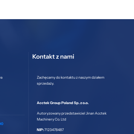
Kontakt z nami
wa
Zachęcamy do kontaktu z naszym działem
sprzedaży.
Acctek Group Poland Sp. z o.o.
Autoryzowany przedstawiciel Jinan Acctek
Machinery Co. Ltd
00
NIP:
7123478487