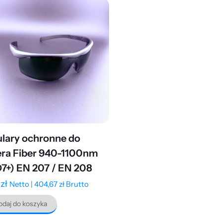
lary ochronne do
era Fiber 940-1100nm
7+) EN 207 / EN 208
9
zł
Netto |
404,67
zł
Brutto
daj do koszyka