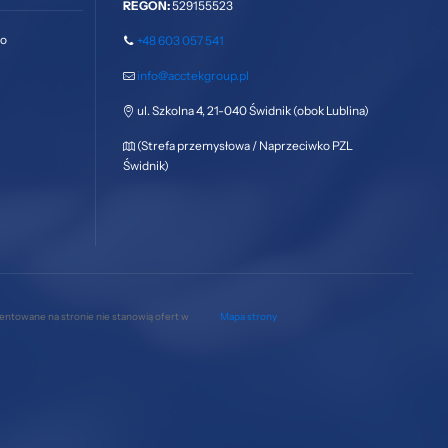
REGON:
529155523
go
+48 603 057 541
info@acctekgroup.pl
ul. Szkolna 4, 21-040 Świdnik (obok Lublina)
(Strefa przemysłowa / Naprzeciwko PZL
Świdnik)
zentowane na stronie nie stanowią ofert w
Mapa strony