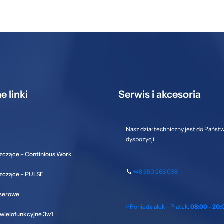
e linki
Serwis i akcesoria
Nasz dział techniczny jest do Państ
dyspozycji.
zczące – Continious Work
+48 690 263 038
szczące – PULSE
aserowe
> Poniedziałek – Piątek:
08:00 - 20:
wielofunkcyjne 3w1