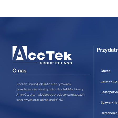
Przydatn
O nas
Oferta
Lasery czys
AccTek Group Polska to autoryzowany
przedstawiciel i dystrybutor AccTek Machinery
Lasery czy
Jinan Co. Ltd. - wiodącego producenta urządzeń
laserowych oraz obrabiarek CNC.
Spawarki l
Urządzenia 