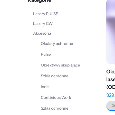
Kategorie
Lasery PULSE
Lasery CW
Akcesoria
Okulary ochronne
Pulse
Obiektywy skupiające
Oku
Szkła ochronne
las
(OD
Inne
32
Continious Work
Do
Szkła ochronne