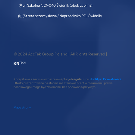
ul. Szkolna 4, 21-040 Świdnik (obok Lublina)
(Strefa przemysłowa / Naprzeciwko PZL Świdnik)
© 2024 AccTek Group Poland | All Rights Reserved |
Korzystanie z serwisu oznacza akceptacje
Regulaminu i
Polityki Prywatności
.
Oferty prezentowane na stronie nie stanowią ofert w rozumieniu prawa
handlowego i mogą być zmienione bez podawania przyczyn.
Mapa strony