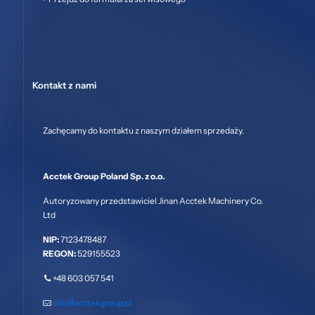
Kontakt z nami
Zachęcamy do kontaktu z naszym działem sprzedaży.
Acctek Group Poland Sp. z o.o.
Autoryzowany przedstawiciel Jinan Acctek Machinery Co.
Ltd
NIP:
7123478487
REGON:
529155523
+48 603 057 541
info@acctekgroup.pl