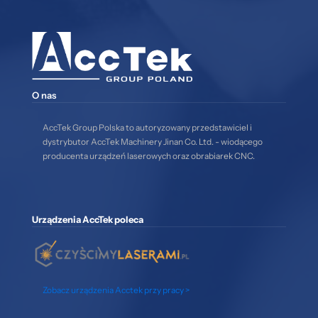
O nas
AccTek Group Polska to autoryzowany przedstawiciel i
dystrybutor AccTek Machinery Jinan Co. Ltd. - wiodącego
producenta urządzeń laserowych oraz obrabiarek CNC.
Urządzenia AccTek poleca
Zobacz urządzenia Acctek przy pracy >