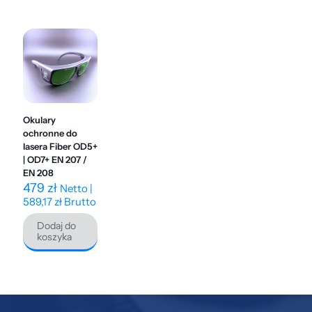
Okulary
ochronne do
lasera Fiber OD5+
| OD7+ EN 207 /
EN 208
479
zł
Netto |
589,17
zł
Brutto
Dodaj do
koszyka