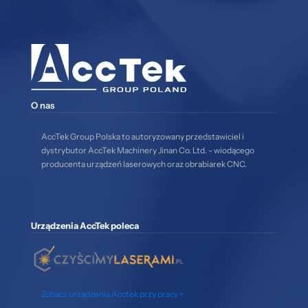
O nas
AccTek Group Polska to autoryzowany przedstawiciel i
dystrybutor AccTek Machinery Jinan Co. Ltd. - wiodącego
producenta urządzeń laserowych oraz obrabiarek CNC.
Urządzenia AccTek poleca
Zobacz urządzenia Acctek przy pracy >