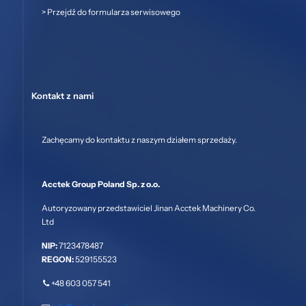
>
Przejdź do formularza serwisowego
Kontakt z nami
Zachęcamy do kontaktu z naszym działem sprzedaży.
Acctek Group Poland Sp. z o.o.
Autoryzowany przedstawiciel Jinan Acctek Machinery Co.
Ltd
NIP:
7123478487
REGON:
529155523
+48 603 057 541