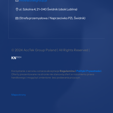
info@acctekgroup.pl
ul. Szkolna 4, 21-040 Świdnik (obok Lublina)
(Strefa przemysłowa / Naprzeciwko PZL Świdnik)
© 2024 AccTek Group Poland | All Rights Reserved |
Korzystanie z serwisu oznacza akceptacje
Regulaminu i
Polityki Prywatności
.
Oferty prezentowane na stronie nie stanowią ofert w rozumieniu prawa
handlowego i mogą być zmienione bez podawania przyczyn.
Mapa strony