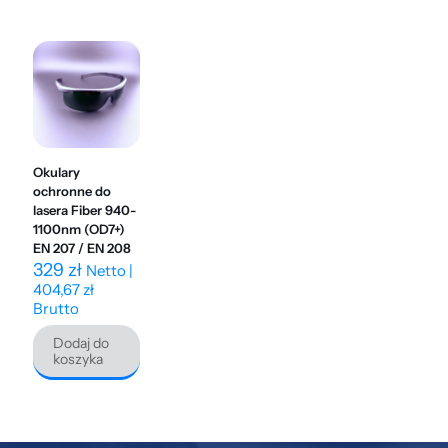
Okulary
ochronne do
lasera Fiber 940-
1100nm (OD7+)
EN 207 / EN 208
329
zł
Netto |
404,67
zł
Brutto
Dodaj do
koszyka