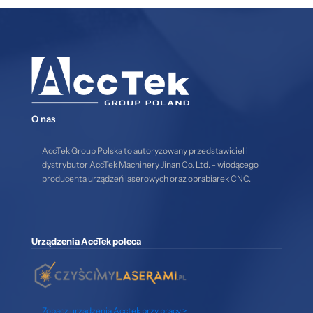
O nas
AccTek Group Polska to autoryzowany przedstawiciel i
dystrybutor AccTek Machinery Jinan Co. Ltd. - wiodącego
producenta urządzeń laserowych oraz obrabiarek CNC.
Urządzenia AccTek poleca
Zobacz urządzenia Acctek przy pracy >