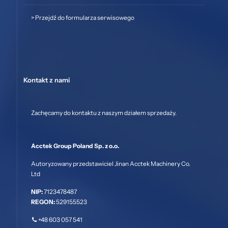
>
Przejdź do formularza serwisowego
Kontakt z nami
Zachęcamy do kontaktu z naszym działem sprzedaży.
Acctek Group Poland Sp. z o.o.
Autoryzowany przedstawiciel Jinan Acctek Machinery Co.
Ltd
NIP:
7123478487
REGON:
529155523
+48 603 057 541