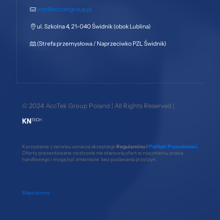
info@acctekgroup.pl
ul. Szkolna 4, 21-040 Świdnik (obok Lublina)
(Strefa przemysłowa / Naprzeciwko PZL Świdnik)
© 2024 AccTek Group Poland | All Rights Reserved |
Korzystanie z serwisu oznacza akceptacje
Regulaminu i
Polityki Prywatności
.
Oferty prezentowane na stronie nie stanowią ofert w rozumieniu prawa
handlowego i mogą być zmienione bez podawania przyczyn.
Mapa strony