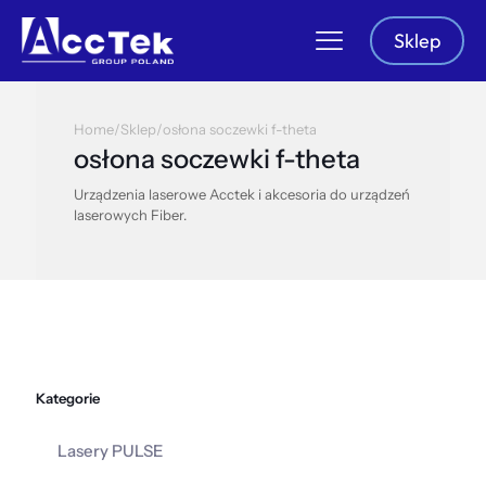
Sklep
Home
/
Sklep
/
osłona soczewki f-theta
osłona soczewki f-theta
Urządzenia laserowe Acctek i akcesoria do urządzeń
laserowych Fiber.
Kategorie
Lasery PULSE