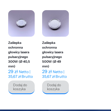
Zaślepka
Zaślepka
ochronna
ochronna
głowicy lasera
głowicy lasera
pulsacyjnego
pulsacyjnego
300W (Ø 40,5
500W (Ø 49
mm)
mm)
29
zł
29
zł
Netto |
Netto |
35,67
zł
Brutto
35,67
zł
Brutto
Dodaj do
Dodaj do
koszyka
koszyka