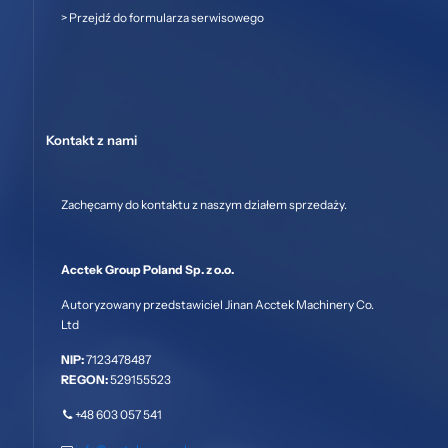
>
Przejdź do formularza serwisowego
Kontakt z nami
Zachęcamy do kontaktu z naszym działem sprzedaży.
Acctek Group Poland Sp. z o.o.
Autoryzowany przedstawiciel Jinan Acctek Machinery Co.
Ltd
NIP:
7123478487
REGON:
529155523
+48 603 057 541