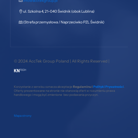
info@acctekgroup.pl
ul. Szkolna 4, 21-040 Świdnik (obok Lublina)
(Strefa przemysłowa / Naprzeciwko PZL Świdnik)
© 2024 AccTek Group Poland | All Rights Reserved |
Korzystanie z serwisu oznacza akceptacje
Regulaminu i
Polityki Prywatności
.
Oferty prezentowane na stronie nie stanowią ofert w rozumieniu prawa
handlowego i mogą być zmienione bez podawania przyczyn.
Mapa strony