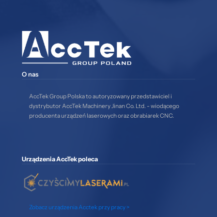
O nas
AccTek Group Polska to autoryzowany przedstawiciel i
dystrybutor AccTek Machinery Jinan Co. Ltd. - wiodącego
producenta urządzeń laserowych oraz obrabiarek CNC.
Urządzenia AccTek poleca
Zobacz urządzenia Acctek przy pracy >