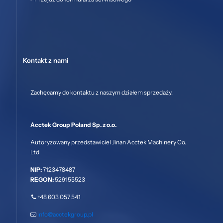
Kontakt z nami
Zachęcamy do kontaktu z naszym działem sprzedaży.
Acctek Group Poland Sp. z o.o.
Autoryzowany przedstawiciel Jinan Acctek Machinery Co.
Ltd
NIP:
7123478487
REGON:
529155523
+48 603 057 541
info@acctekgroup.pl