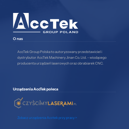
O nas
AccTek Group Polska to autoryzowany przedstawiciel i
dystrybutor AccTek Machinery Jinan Co. Ltd. - wiodącego
producenta urządzeń laserowych oraz obrabiarek CNC.
Urządzenia AccTek poleca
Zobacz urządzenia Acctek przy pracy >