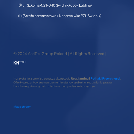
ul. Szkolna 4, 21-040 Świdnik (obok Lublina)
(Strefa przemysłowa / Naprzeciwko PZL Świdnik)
© 2024 AccTek Group Poland | All Rights Reserved |
Korzystanie z serwisu oznacza akceptacje
Regulaminu i
Polityki Prywatności
.
Oferty prezentowane na stronie nie stanowią ofert w rozumieniu prawa
handlowego i mogą być zmienione bez podawania przyczyn.
Mapa strony