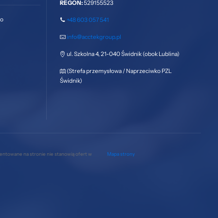
REGON:
529155523
go
+48 603 057 541
info@acctekgroup.pl
ul. Szkolna 4, 21-040 Świdnik (obok Lublina)
(Strefa przemysłowa / Naprzeciwko PZL
Świdnik)
zentowane na stronie nie stanowią ofert w
Mapa strony