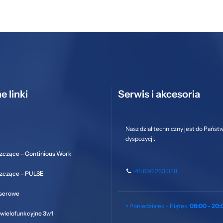
e linki
Serwis i akcesoria
Nasz dział techniczny jest do Państ
dyspozycji.
zczące – Continious Work
+48 690 263 038
szczące – PULSE
aserowe
> Poniedziałek – Piątek:
08:00 - 20:
wielofunkcyjne 3w1