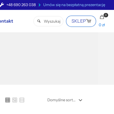
+48 690 263 038
Umów się na bezpłatną prezentację
0
ontakt
SKLEP
0 zł