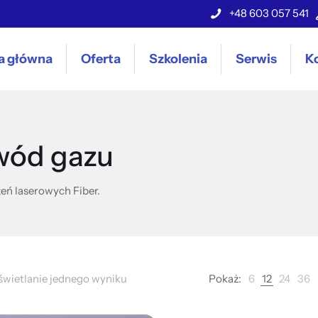
+48 603 057 541
a główna
Oferta
Szkolenia
Serwis
K
wód gazu
eń laserowych Fiber.
wietlanie jednego wyniku
Pokaż:
6
12
24
36