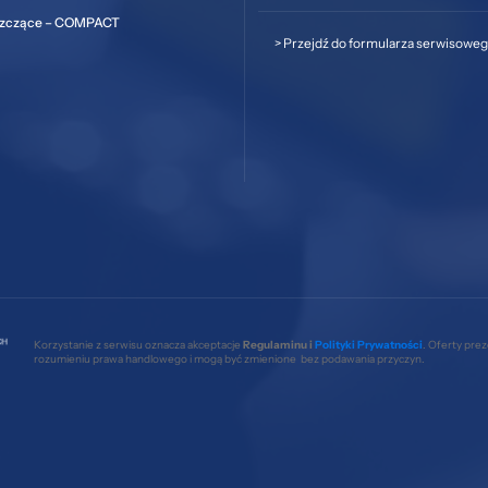
szczące – COMPACT
>
Przejdź do formularza serwisowe
Korzystanie z serwisu oznacza akceptacje
Regulaminu i
Polityki Prywatności
. Oferty pre
rozumieniu prawa handlowego i mogą być zmienione bez podawania przyczyn.