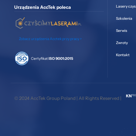
Lasery czy
Urządzenia AccTek poleca
Szkolenia
Serwis
Zobacz urządzenia Acctek przy pracy >
Zwroty
Kontakt
Certyfikat
ISO 9001:2015
© 2024 AccTek Group Poland | All Rights Reserved |