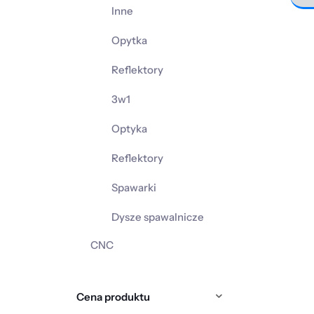
Inne
Ten
Opytka
prod
ma
Reflektory
wiel
3w1
wari
Opcj
Optyka
moż
Reflektory
wybr
na
Spawarki
stron
Dysze spawalnicze
prod
CNC
Cena produktu