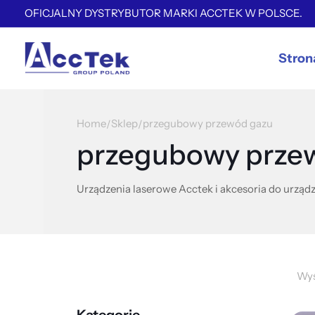
OFICJALNY DYSTRYBUTOR MARKI ACCTEK W POLSCE.
Stron
Home
Sklep
przegubowy przewód gazu
/
/
przegubowy prze
Urządzenia laserowe Acctek i akcesoria do urządz
Wyś