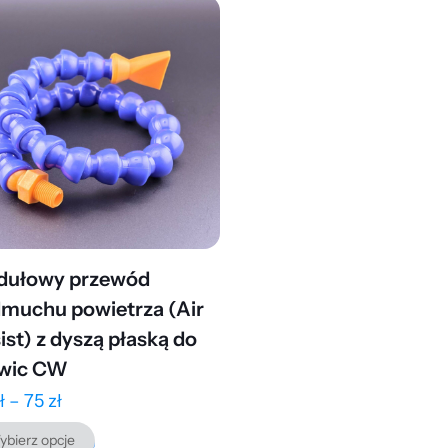
dułowy przewód
muchu powietrza (Air
ist) z dyszą płaską do
wic CW
Zakres
ł
–
75
zł
cen:
bierz opcje