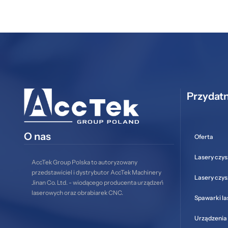
Przydatn
O nas
Oferta
Lasery czys
AccTek Group Polska to autoryzowany
przedstawiciel i dystrybutor AccTek Machinery
Lasery czy
Jinan Co. Ltd. - wiodącego producenta urządzeń
laserowych oraz obrabiarek CNC.
Spawarki l
Urządzenia 