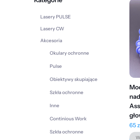
Kategorie
Lasery PULSE
Lasery CW
Akcesoria
Okulary ochronne
Pulse
Obiektywy skupiające
Mo
Szkła ochronne
nad
Ass
Inne
gło
Continious Work
65
z
Szkła ochronne
Wy