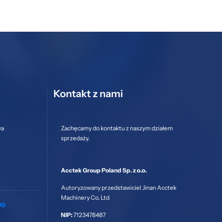
Kontakt z nami
wa
Zachęcamy do kontaktu z naszym działem
sprzedaży.
Acctek Group Poland Sp. z o.o.
Autoryzowany przedstawiciel Jinan Acctek
Machinery Co. Ltd
00
NIP:
7123478487