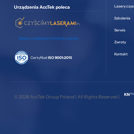
Lasery czy
Urządzenia AccTek poleca
Szkolenia
Serwis
Zobacz urządzenia Acctek przy pracy >
Zwroty
Kontakt
Certyfikat
ISO 9001:2015
© 2024 AccTek Group Poland | All Rights Reserved |