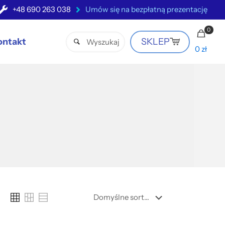
+48 690 263 038
Umów się na bezpłatną prezentację
0
ontakt
SKLEP
0 zł