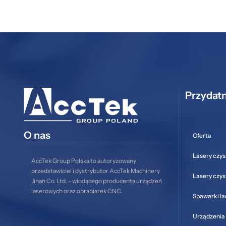
Przydatn
O nas
Oferta
Lasery czys
AccTek Group Polska to autoryzowany
przedstawiciel i dystrybutor AccTek Machinery
Lasery czy
Jinan Co. Ltd. - wiodącego producenta urządzeń
laserowych oraz obrabiarek CNC.
Spawarki l
Urządzenia 