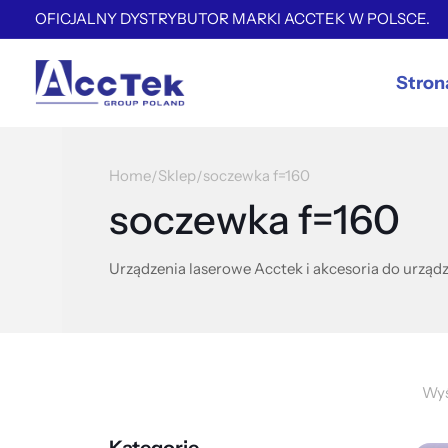
OFICJALNY DYSTRYBUTOR MARKI ACCTEK W POLSCE.
Stron
Home
Sklep
soczewka f=160
/
/
soczewka f=160
Urządzenia laserowe Acctek i akcesoria do urządz
Wyś