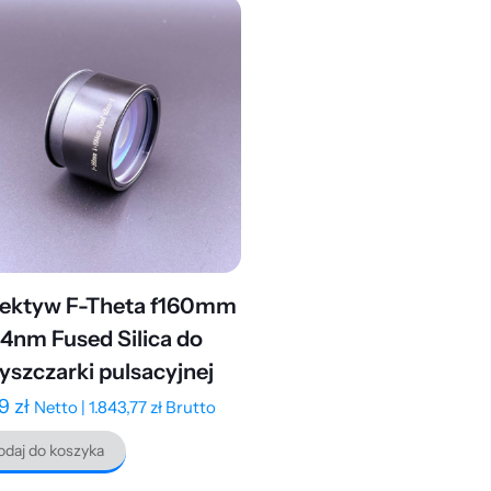
ektyw F-Theta f160mm
4nm Fused Silica do
yszczarki pulsacyjnej
99
zł
Netto |
1.843,77
zł
Brutto
daj do koszyka