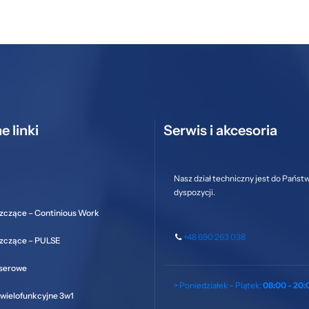
e linki
Serwis i akcesoria
Nasz dział techniczny jest do Państ
dyspozycji.
zczące – Continious Work
+48 690 263 038
szczące – PULSE
aserowe
> Poniedziałek – Piątek:
08:00 - 20:
wielofunkcyjne 3w1