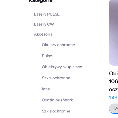
Kategorie
Lasery PULSE
Lasery CW
Akcesoria
Okulary ochronne
Pulse
Obiektywy skupiające
Obi
Szkła ochronne
106
ocz
Inne
1.4
Continious Work
Do
Szkła ochronne