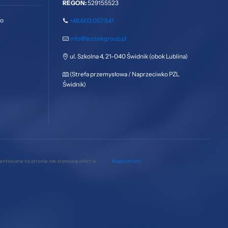
REGON:
529155523
go
+48 603 057 541
info@acctekgroup.pl
ul. Szkolna 4, 21-040 Świdnik (obok Lublina)
(Strefa przemysłowa / Naprzeciwko PZL
Świdnik)
zentowane na stronie nie stanowią ofert w
Mapa strony