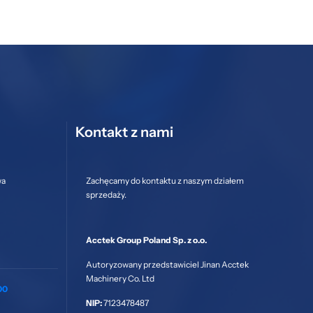
Kontakt z nami
wa
Zachęcamy do kontaktu z naszym działem
sprzedaży.
Acctek Group Poland Sp. z o.o.
Autoryzowany przedstawiciel Jinan Acctek
Machinery Co. Ltd
00
NIP:
7123478487