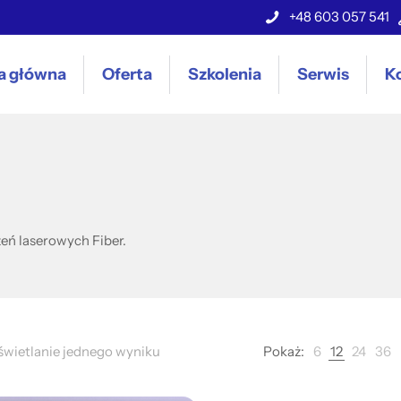
+48 603 057 541
a główna
Oferta
Szkolenia
Serwis
K
eń laserowych Fiber.
wietlanie jednego wyniku
Pokaż:
6
12
24
36