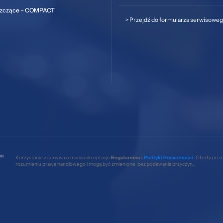
szczące – COMPACT
>
Przejdź do formularza serwisowe
Korzystanie z serwisu oznacza akceptacje
Regulaminu i
Polityki Prywatności
. Oferty pre
rozumieniu prawa handlowego i mogą być zmienione bez podawania przyczyn.