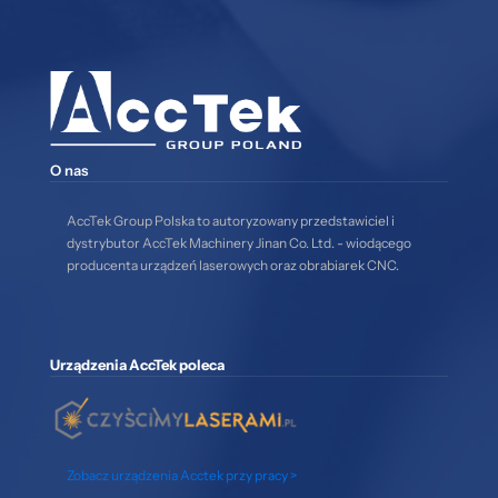
O nas
AccTek Group Polska to autoryzowany przedstawiciel i
dystrybutor AccTek Machinery Jinan Co. Ltd. - wiodącego
producenta urządzeń laserowych oraz obrabiarek CNC.
Urządzenia AccTek poleca
Zobacz urządzenia Acctek przy pracy >