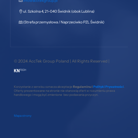
info@acctekgroup.pl
ul. Szkolna 4, 21-040 Świdnik (obok Lublina)
(Strefa przemysłowa / Naprzeciwko PZL Świdnik)
© 2024 AccTek Group Poland | All Rights Reserved |
Korzystanie z serwisu oznacza akceptacje
Regulaminu i
Polityki Prywatności
.
Oferty prezentowane na stronie nie stanowią ofert w rozumieniu prawa
handlowego i mogą być zmienione bez podawania przyczyn.
Mapa strony