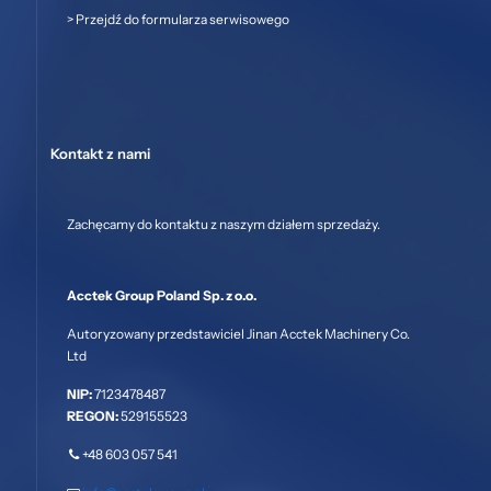
>
Przejdź do formularza serwisowego
Kontakt z nami
Zachęcamy do kontaktu z naszym działem sprzedaży.
Acctek Group Poland Sp. z o.o.
Autoryzowany przedstawiciel Jinan Acctek Machinery Co.
Ltd
NIP:
7123478487
REGON:
529155523
+48 603 057 541