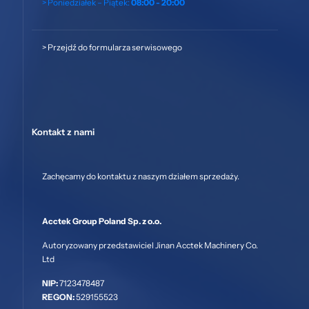
> Poniedziałek – Piątek:
08:00 - 20:00
>
Przejdź do formularza serwisowego
Kontakt z nami
Zachęcamy do kontaktu z naszym działem sprzedaży.
Acctek Group Poland Sp. z o.o.
Autoryzowany przedstawiciel Jinan Acctek Machinery Co.
Ltd
NIP:
7123478487
REGON:
529155523