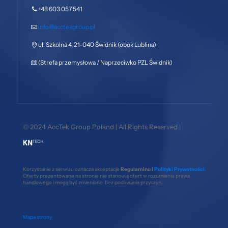
+48 603 057 541
info@acctekgroup.pl
ul. Szkolna 4, 21-040 Świdnik (obok Lublina)
(Strefa przemysłowa / Naprzeciwko PZL Świdnik)
© 2024 AccTek Group Poland | All Rights Reserved |
Korzystanie z serwisu oznacza akceptacje
Regulaminu i
Polityki Prywatności
.
Oferty prezentowane na stronie nie stanowią ofert w rozumieniu prawa
handlowego i mogą być zmienione bez podawania przyczyn.
Mapa strony