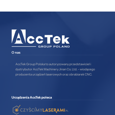
O nas
AccTek Group Polska to autoryzowany przedstawiciel i
dystrybutor AccTek Machinery Jinan Co. Ltd. - wiodącego
producenta urządzeń laserowych oraz obrabiarek CNC.
Urządzenia AccTek poleca