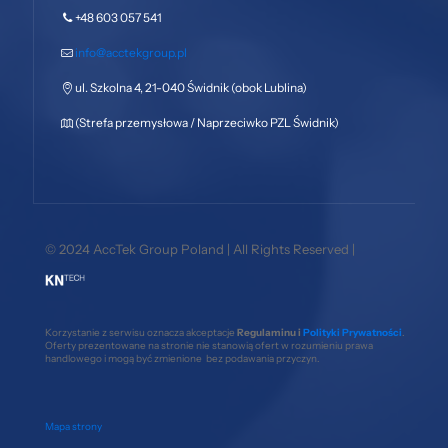
+48 603 057 541
info@acctekgroup.pl
ul. Szkolna 4, 21-040 Świdnik (obok Lublina)
(Strefa przemysłowa / Naprzeciwko PZL Świdnik)
© 2024 AccTek Group Poland | All Rights Reserved |
Korzystanie z serwisu oznacza akceptacje
Regulaminu i
Polityki Prywatności
.
Oferty prezentowane na stronie nie stanowią ofert w rozumieniu prawa
handlowego i mogą być zmienione bez podawania przyczyn.
Mapa strony