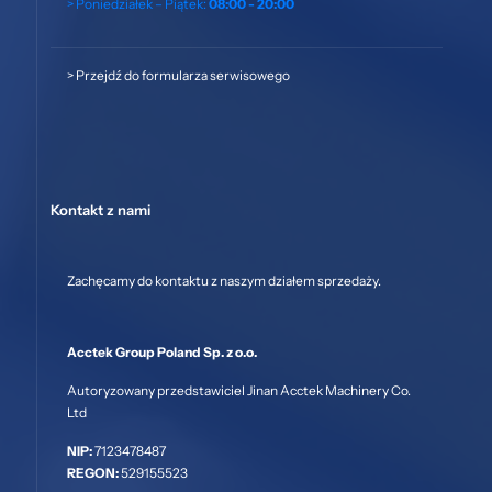
> Poniedziałek – Piątek:
08:00 - 20:00
>
Przejdź do formularza serwisowego
Kontakt z nami
Zachęcamy do kontaktu z naszym działem sprzedaży.
Acctek Group Poland Sp. z o.o.
Autoryzowany przedstawiciel Jinan Acctek Machinery Co.
Ltd
NIP:
7123478487
REGON:
529155523