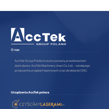
O nas
AccTek Group Polska to autoryzowany przedstawiciel i
dystrybutor AccTek Machinery Jinan Co. Ltd. - wiodącego
producenta urządzeń laserowych oraz obrabiarek CNC.
Urządzenia AccTek poleca